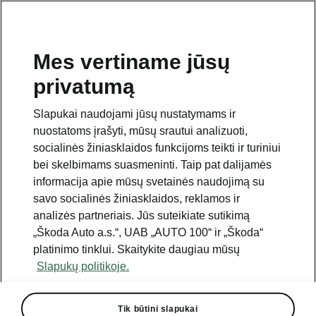
Mes vertiname jūsų
privatumą
Šis puslapis yra papildomas pradinio puslapio polapis.
Norėdami grįžti atgal, spustelėkite mygtuką.
Slapukai naudojami jūsų nustatymams ir
nuostatoms įrašyti, mūsų srautui analizuoti,
Grįžti į pradinį puslapį
socialinės žiniasklaidos funkcijoms teikti ir turiniui
bei skelbimams suasmeninti. Taip pat dalijamės
informacija apie mūsų svetainės naudojimą su
savo socialinės žiniasklaidos, reklamos ir
analizės partneriais. Jūs suteikiate sutikimą
„Škoda Auto a.s.“, UAB „AUTO 100“ ir „Škoda“
platinimo tinklui. Skaitykite daugiau mūsų
Slapukų politikoje.
Pasirenkami paketai
Tik būtini slapukai