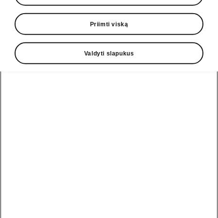
• Važiavimo režimo parinktis 4×4
Priimti viską
Valdyti slapukus
• Važiavimo režimo parinktis + prisitaikančioji
prisitaikančioji važiuoklės valdymo sistema