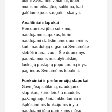
būtini Svetainės veikimui, todėl
mums nereikia jūsų sutikimo, kad
galėtume juos saugoti ir skaityti.
Analitiniai slapukai
Remdamiesi jūsų sutikimu,
naudojame slapukus, kurie
naudojami statistiniams duomenims
kurti, naudotojų elgsenai Svetainėse
stebėti ir analizuoti. Šie duomenys
padeda mums nustatyti atskirų
funkcijų puslapių populiarumą ir yra
pagrindas Svetainėms tobulinti.
Funkciniai ir preferencijų slapukai
Gavę jūsų sutikimą, naudojame
slapukus, kurie leidžia naudotis
pažangiuoju žiniatinklio turiniu ir
išplėstinėmis funkcijomis ir yra
naudojami jūsų parinktims mūsų