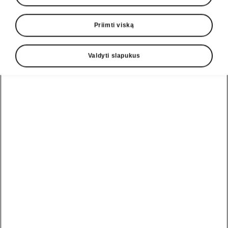
Priimti viską
Valdyti slapukus
Octavia
Sportline
Kainoraštis
Konfigūratorius
Škoda Octavia
automobilių šeima