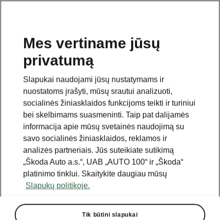
Mes vertiname jūsų
privatumą
Slapukai naudojami jūsų nustatymams ir
nuostatoms įrašyti, mūsų srautui analizuoti,
socialinės žiniasklaidos funkcijoms teikti ir turiniui
bei skelbimams suasmeninti. Taip pat dalijamės
informacija apie mūsų svetainės naudojimą su
savo socialinės žiniasklaidos, reklamos ir
analizės partneriais. Jūs suteikiate sutikimą
„Škoda Auto a.s.“, UAB „AUTO 100“ ir „Škoda“
platinimo tinklui. Skaitykite daugiau mūsų
Slapukų politikoje.
Tik būtini slapukai