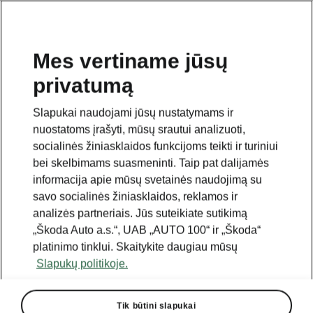
Mes vertiname jūsų
privatumą
Slapukai naudojami jūsų nustatymams ir
nuostatoms įrašyti, mūsų srautui analizuoti,
socialinės žiniasklaidos funkcijoms teikti ir turiniui
bei skelbimams suasmeninti. Taip pat dalijamės
informacija apie mūsų svetainės naudojimą su
savo socialinės žiniasklaidos, reklamos ir
analizės partneriais. Jūs suteikiate sutikimą
„Škoda Auto a.s.“, UAB „AUTO 100“ ir „Škoda“
platinimo tinklui. Skaitykite daugiau mūsų
Slapukų politikoje.
Tik būtini slapukai