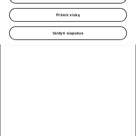
Priimti viską
Valdyti slapukus
Octavia
Kainoraštis
Konfigūratorius
Škoda Octavia
automobilių šeima