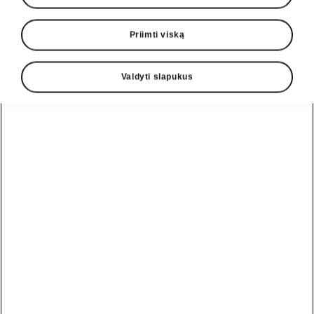
Priimti viską
Valdyti slapukus
Enyaq Coupé RS važiuoklė
Dinamiškas manevringumas
pagal jūsų nurodymus
Enyaq Coupé RS užtikrina jaudinančio
vairavimo patirtį dėl standartinės sportinės