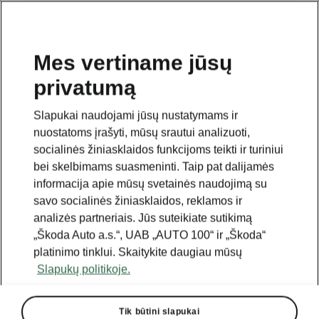
Mes vertiname jūsų
privatumą
Šis puslapis yra papildomas pradinio puslapio polapis.
Norėdami grįžti atgal, spustelėkite mygtuką.
Slapukai naudojami jūsų nustatymams ir
nuostatoms įrašyti, mūsų srautui analizuoti,
Grįžti į pradinį puslapį
socialinės žiniasklaidos funkcijoms teikti ir turiniui
bei skelbimams suasmeninti. Taip pat dalijamės
informacija apie mūsų svetainės naudojimą su
savo socialinės žiniasklaidos, reklamos ir
analizės partneriais. Jūs suteikiate sutikimą
„Škoda Auto a.s.“, UAB „AUTO 100“ ir „Škoda“
platinimo tinklui. Skaitykite daugiau mūsų
Slapukų politikoje.
Tik būtini slapukai