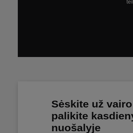
te
Sėskite už vairo 
palikite kasdie
nuošalyje