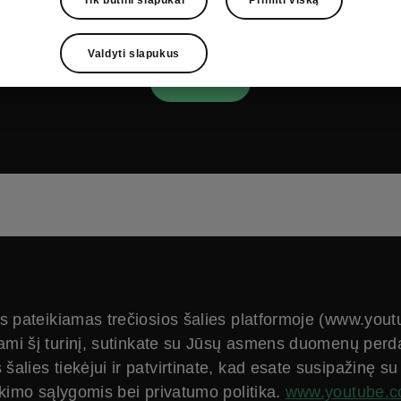
ikimo sąlygomis bei privatumo politika.
www.youtube.
Valdyti slapukus
Sutinku
ys pateikiamas trečiosios šalies platformoje (www.you
ami šį turinį, sutinkate su Jūsų asmens duomenų perd
s šalies tiekėjui ir patvirtinate, kad esate susipažinę s
ikimo sąlygomis bei privatumo politika.
www.youtube.