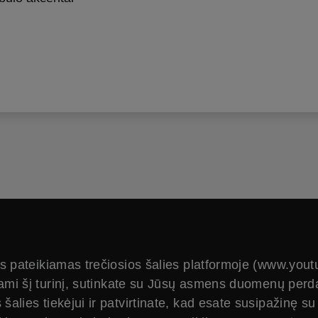
ys pateikiamas trečiosios šalies platformoje (www.you
ami šį turinį, sutinkate su Jūsų asmens duomenų perd
s šalies tiekėjui ir patvirtinate, kad esate susipažinę s