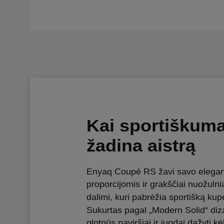
Kai sportiškum
žadina aistrą
Enyaq Coupé RS žavi savo elegan
proporcijomis ir grakščiai nuožulni
dalimi, kuri pabrėžia sportišką kupė
Sukurtas pagal „Modern Solid“ diza
glotnūs paviršiai ir juodai dažyti k