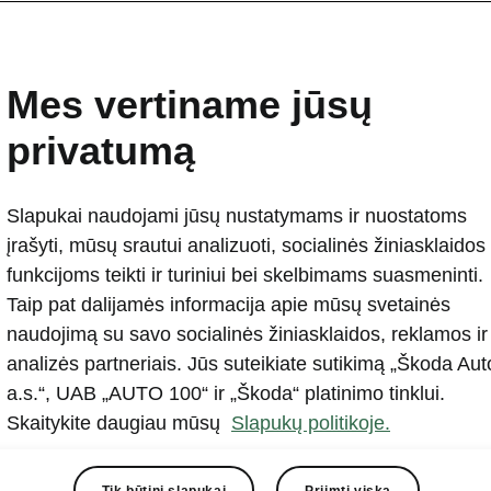
Mes vertiname jūsų
privatumą
Slapukai naudojami jūsų nustatymams ir nuostatoms
įrašyti, mūsų srautui analizuoti, socialinės žiniasklaidos
funkcijoms teikti ir turiniui bei skelbimams suasmeninti.
Taip pat dalijamės informacija apie mūsų svetainės
naudojimą su savo socialinės žiniasklaidos, reklamos ir
analizės partneriais. Jūs suteikiate sutikimą „Škoda Aut
a.s.“, UAB „AUTO 100“ ir „Škoda“ platinimo tinklui.
ys pateikiamas trečiosios šalies platformoje (www.you
Skaitykite daugiau mūsų
Slapukų politikoje.
ami šį turinį, sutinkate su Jūsų asmens duomenų perd
s šalies tiekėjui ir patvirtinate, kad esate susipažinę s
Tik būtini slapukai
Priimti viską