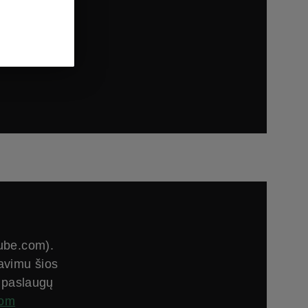
com
tube.com).
avimu šios
u paslaugų
com