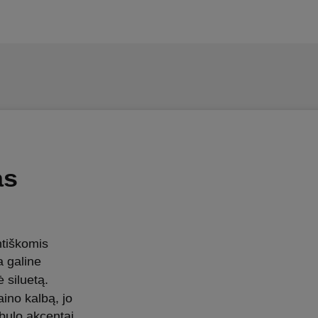
as
tiškomis
a galine
 siluetą.
ino kalbą, jo
ėbulo akcentai