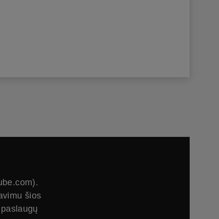
tube.com).
avimu šios
u paslaugų