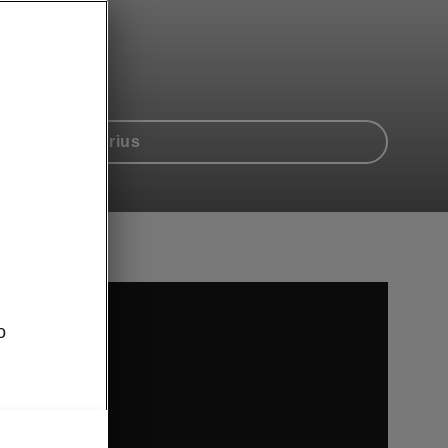
Konfigūratorius
o
tube.com).
avimu šios
u paslaugų