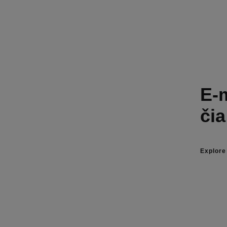
E-m
čia
Explore