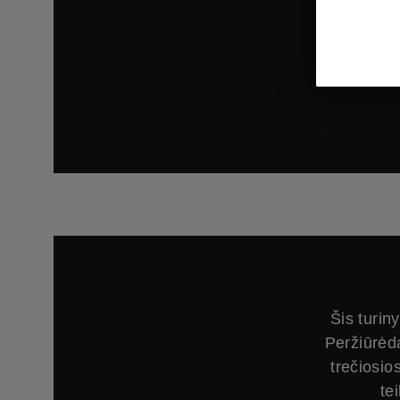
te
Šis turin
Peržiūrėd
trečiosio
te