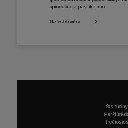
spinduliuoja pasitikėjimu.
Skaityti daugiau
Šis turin
Peržiūrėd
trečiosio