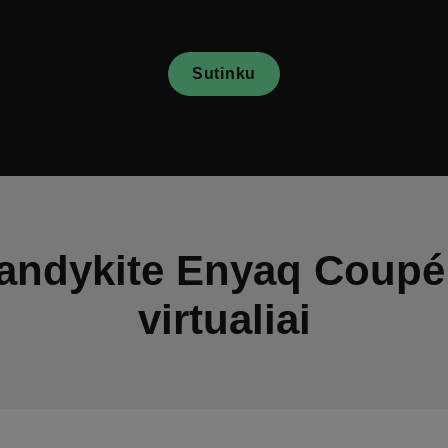
Sutinku
bandykite Enyaq Coupé
virtualiai