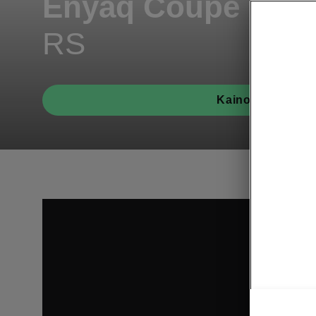
Enyaq Coupé
RS
Kainoraščiai
Šis turin
Peržiūrėd
trečiosio