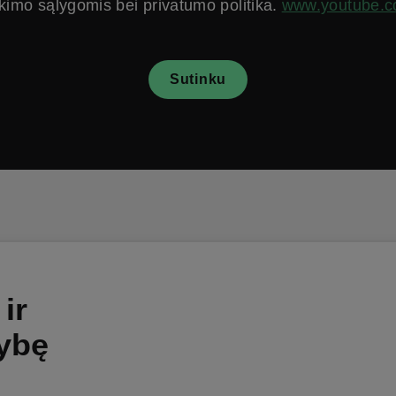
ikimo sąlygomis bei privatumo politika.
www.youtube.
Sutinku
ir
nybę