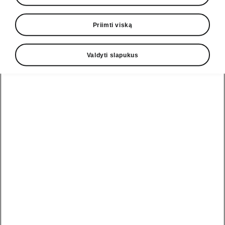
1. Select the desired petrol station and begin
Priimti viską
your fuelling session.
Valdyti slapukus
2. Select the appropriate pump number in the
app. Following this, select the type of fuel
you wish to purchase.