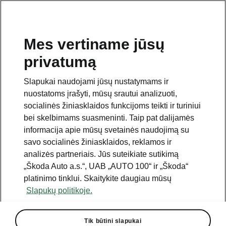
Mes vertiname jūsų
privatumą
This page is a supplementary page of the opening page.
Click the button to get back.
Slapukai naudojami jūsų nustatymams ir
nuostatoms įrašyti, mūsų srautui analizuoti,
Get back to the opening page.
socialinės žiniasklaidos funkcijoms teikti ir turiniui
bei skelbimams suasmeninti. Taip pat dalijamės
informacija apie mūsų svetainės naudojimą su
savo socialinės žiniasklaidos, reklamos ir
analizės partneriais. Jūs suteikiate sutikimą
„Škoda Auto a.s.“, UAB „AUTO 100“ ir „Škoda“
platinimo tinklui. Skaitykite daugiau mūsų
Slapukų politikoje.
Pay to Fuel
Tik būtini slapukai
Payment