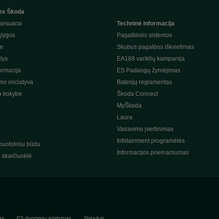
ms Škoda
sesuarai
Techninė informacija
ąlygos
Pagalbinės sistemos
je
Skubus pagalbos iškvietimas
lys
EA189 variklių kampanija
ormacija
ES Padangų žymėjimas
o iniciatyva
Baterijų reglamentas
o kokybė
Škoda Connect
MyŠkoda
Laura
s
Vairavimo įvertinimas
Infotainment programėlės
nuotoliniu būdu
Informacijos prieinamumas
o skaičiuoklė
as
ES duomenų įstatymas
Slapukai