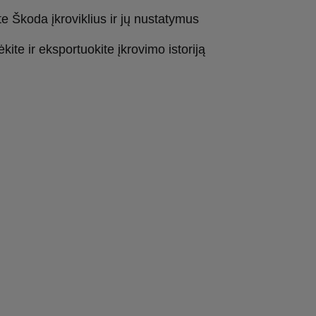
te Škoda įkroviklius ir jų nustatymus
ėkite ir eksportuokite įkrovimo istoriją