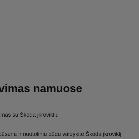
ovimas namuose
mas su Škoda įkrovikliu
būseną ir nuotoliniu būdu valdykite Škoda įkroviklį