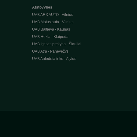
Atstovybės
UAB ARX AUTO - Vilnius
UAB Motus auto - Vilnius
UAB Baltieva - Kaunas
UAB Hokla - Klaipėda
UAB Igtisos prekyba - Šiauliai
UAB Atra - Panevėžys
UAB Autodeta ir ko - Alytus