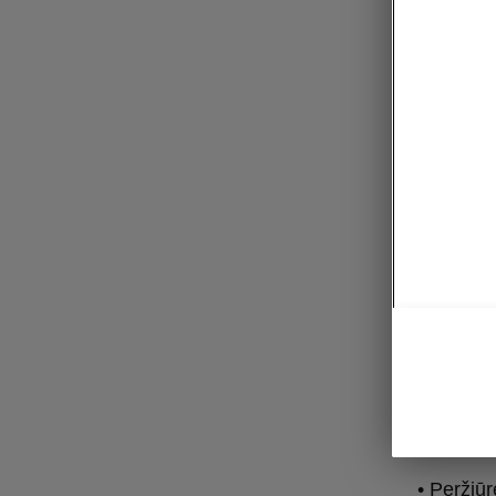
Program
„P
Vie
• Užsisa
• Raskite
• Filtruo
autentif
• Valdyki
• Peržiūr