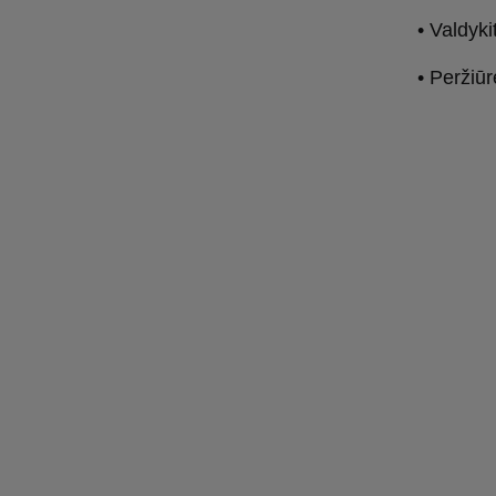
• Valdyki
• Peržiūr