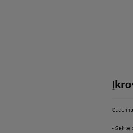
Įkr
Suderina
• Sekite 