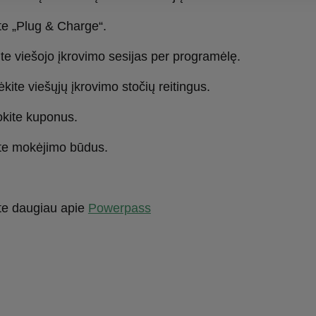
ite „Plug & Charge“.
ite viešojo įkrovimo sesijas per programėlę.
ėkite viešųjų įkrovimo stočių reitingus.
okite kuponus.
ite mokėjimo būdus.
te daugiau apie
Powerpass