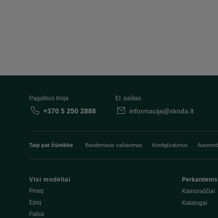
Pagalbos linija
El. paštas
+370 5 250 2888
informacija@skoda.lt
Taip pat žiūrėkite
Bandomasis važiavimas
Konfigūratorius
Automobi
Visi modeliai
Perkantiems
Peaq
Kainoraščiai
Epiq
Katalogai
Fabia