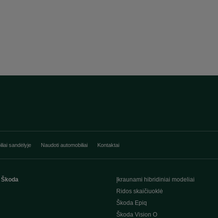
liai sandėlyje
Naudoti automobiliai
Kontaktai
 Škoda
Įkraunami hibridiniai modeliai
Ridos skaičiuoklė
Škoda Epiq
Škoda Vision O