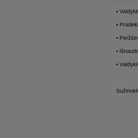
• Valdyk
• Pradėk
• Peržiūr
• Išnaud
• Valdyk
Sužinoki