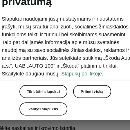
privatumą
ėlė „MyŠkoda“
owerpass“
Slapukai naudojami jūsų nustatymams ir nuostatoms
įrašyti, mūsų srautui analizuoti, socialinės žiniasklaidos
funkcijoms teikti ir turiniui bei skelbimams suasmeninti.
Taip pat dalijamės informacija apie mūsų svetainės
šasis įkrovimas
naudojimą su savo socialinės žiniasklaidos, reklamos ir
analizės partneriais. Jūs suteikiate sutikimą „Škoda Aut
a.s.“, UAB „AUTO 100“ ir „Škoda“ platinimo tinklui.
kykite „Powerpass“ įkrovimo planą.
Skaitykite daugiau mūsų
Slapukų politikoje.
 įkrovimo stotis ir suplanuokite maršrutus.
Tik būtini slapukai
Priimti viską
kite įkrovimo taškus pagal prieinamumą, įkrovimo greitį, li
ikavimo metodus.
Valdyti slapukus
te savo „Powerpass“ įkrovimo planą ir kortelę.
ėkite sąskaitas ir įkrovimo istoriją.