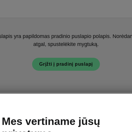
slapis yra papildomas pradinio puslapio polapis. Norėdami
atgal, spustelėkite mygtuką.
Grįžti į pradinį puslapį
Mes vertiname jūsų