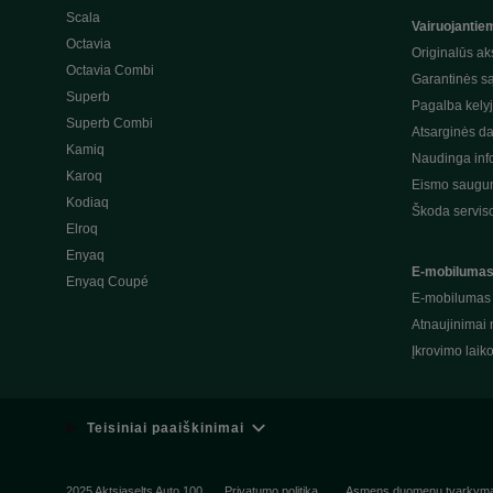
Scala
Vairuojantie
Octavia
Originalūs ak
Octavia Combi
Garantinės s
Superb
Pagalba kely
Superb Combi
Atsarginės da
Kamiq
Naudinga inf
Karoq
Eismo saugum
Kodiaq
Škoda servis
Elroq
Enyaq
E-mobiluma
Enyaq Coupé
E-mobilumas
Atnaujinimai 
Įkrovimo laik
Teisiniai paaiškinimai
2025 Aktsiaselts Auto 100
Privatumo politika
Asmens duomenų tvarkym