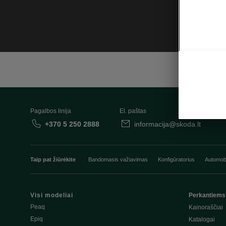
Pagalbos linija
El. paštas
+370 5 250 2888
informacija@skoda.lt
Taip pat žiūrėkite
Bandomasis važiavimas
Konfigūratorius
Automobi
Visi modeliai
Perkantiems
Peaq
Kainoraščiai
Epiq
Katalogai