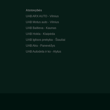
Atstovybės
UAB ARX AUTO - Vilnius
UAB Motus auto - Vilnius
UAB Baltieva - Kaunas
UAB Hokla - Klaipėda
UAB Igtisos prekyba - Šiauliai
UAB Atra - Panevėžys
UAB Autodeta ir ko - Alytus