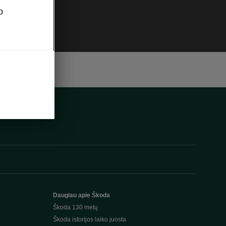
o
Daugiau apie Škoda
Škoda 130 metų
Škoda istorijos laiko juosta