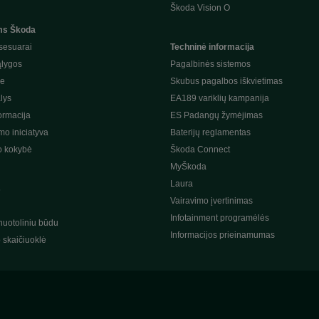
Škoda Vision O
ms Škoda
sesuarai
Techninė informacija
ąlygos
Pagalbinės sistemos
je
Skubus pagalbos iškvietimas
lys
EA189 variklių kampanija
ormacija
ES Padangų žymėjimas
o iniciatyva
Baterijų reglamentas
o kokybė
Škoda Connect
MyŠkoda
Laura
s
Vairavimo įvertinimas
Infotainment programėlės
nuotoliniu būdu
Informacijos prieinamumas
o skaičiuoklė