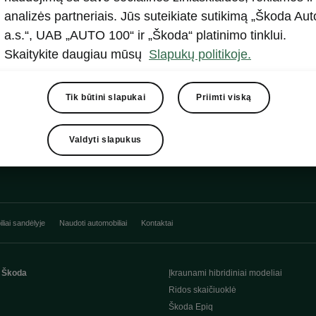
analizės partneriais. Jūs suteikiate sutikimą „Škoda Aut
a.s.“, UAB „AUTO 100“ ir „Škoda“ platinimo tinklui.
Skaitykite daugiau mūsų
Slapukų politikoje.
Tik būtini slapukai
Priimti viską
Valdyti slapukus
liai sandėlyje
Naudoti automobiliai
Kontaktai
 Škoda
Įkraunami hibridiniai modeliai
Ridos skaičiuoklė
Škoda Epiq