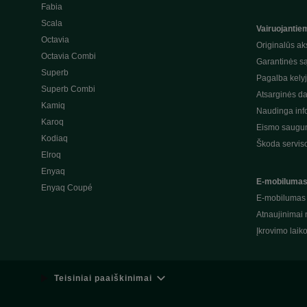
Fabia
Scala
Vairuojantie
Octavia
Originalūs ak
Octavia Combi
Garantinės s
Superb
Pagalba kely
Superb Combi
Atsarginės da
Kamiq
Naudinga inf
Karoq
Eismo saugum
Kodiaq
Škoda servis
Elroq
Enyaq
E-mobiluma
Enyaq Coupé
E-mobilumas
Atnaujinimai 
Įkrovimo laik
Teisiniai paaiškinimai