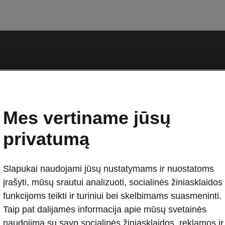
Mes vertiname jūsų
privatumą
Slapukai naudojami jūsų nustatymams ir nuostatoms
įrašyti, mūsų srautui analizuoti, socialinės žiniasklaidos
funkcijoms teikti ir turiniui bei skelbimams suasmeninti.
Taip pat dalijamės informacija apie mūsų svetainės
naudojimą su savo socialinės žiniasklaidos, reklamos ir