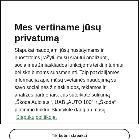
Mes vertiname jūsų
privatumą
Slapukai naudojami jūsų nustatymams ir
nuostatoms įrašyti, mūsų srautui analizuoti,
socialinės žiniasklaidos funkcijoms teikti ir turiniui
bei skelbimams suasmeninti. Taip pat dalijamės
informacija apie mūsų svetainės naudojimą su
savo socialinės žiniasklaidos, reklamos ir
analizės partneriais. Jūs suteikiate sutikimą
„Škoda Auto a.s.“, UAB „AUTO 100“ ir „Škoda“
platinimo tinklui. Skaitykite daugiau mūsų
Pristatytas ateities Škoda
Slapukų politikoje.
universalas – Vision O
koncepcija
Tik būtini slapukai