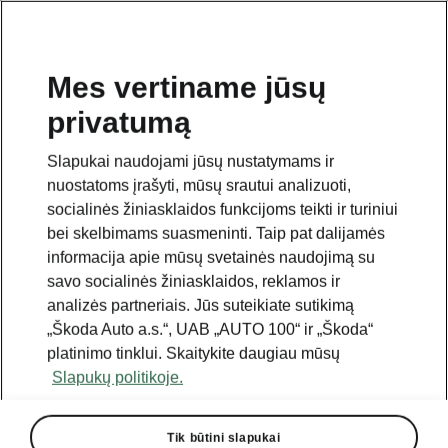
Mes vertiname jūsų
privatumą
Slapukai naudojami jūsų nustatymams ir
nuostatoms įrašyti, mūsų srautui analizuoti,
socialinės žiniasklaidos funkcijoms teikti ir turiniui
bei skelbimams suasmeninti. Taip pat dalijamės
informacija apie mūsų svetainės naudojimą su
savo socialinės žiniasklaidos, reklamos ir
analizės partneriais. Jūs suteikiate sutikimą
„Škoda Auto a.s.“, UAB „AUTO 100“ ir „Škoda“
platinimo tinklui. Skaitykite daugiau mūsų
„Škoda Auto“ peržengė 1
Slapukų politikoje.
mln. pagamintų automobilių
ribą
Tik būtini slapukai