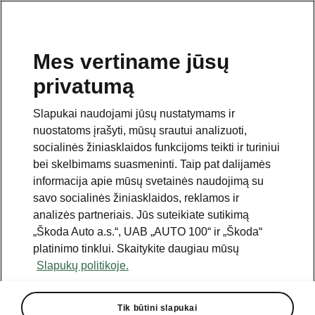
Mes vertiname jūsų
privatumą
Šis puslapis yra papildomas pradinio puslapio polapis.
Norėdami grįžti atgal, spustelėkite mygtuką.
Slapukai naudojami jūsų nustatymams ir
nuostatoms įrašyti, mūsų srautui analizuoti,
Grįžkite į pradinį puslapį.
socialinės žiniasklaidos funkcijoms teikti ir turiniui
bei skelbimams suasmeninti. Taip pat dalijamės
informacija apie mūsų svetainės naudojimą su
savo socialinės žiniasklaidos, reklamos ir
analizės partneriais. Jūs suteikiate sutikimą
Geriausias kainos ir kokybės santykis
„Škoda Auto a.s.“, UAB „AUTO 100“ ir „Škoda“
Peaq Sportline kainoraštis
platinimo tinklui. Skaitykite daugiau mūsų
Slapukų politikoje.
Visi varikliai
Tik būtini slapukai