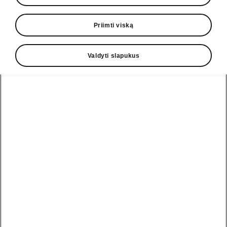
1° pavarų dėžė
Priimti viską
Sportline
42 540,00 EUR
Valdyti slapukus
Atsisiųsti PDF
Sutraukti viską
Pagalbos linija
+370 5 250 2888
El. paštas
informacija@skoda.lt