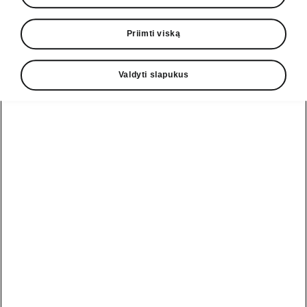
• Ištraukiamas vilkimo kablys
Priimti viską
Valdyti slapukus
• Panoraminis stogas su „Dynamic Shade
Control“ funkcija