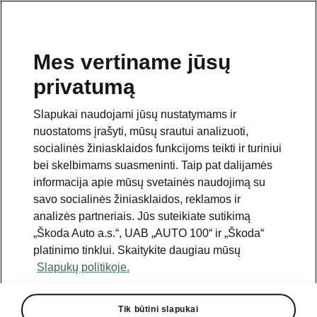
Mes vertiname jūsų
privatumą
Šis puslapis yra papildomas pradinio puslapio polapis.
Norėdami grįžti atgal, spustelėkite mygtuką.
Slapukai naudojami jūsų nustatymams ir
nuostatoms įrašyti, mūsų srautui analizuoti,
Grįžkite į pradinį puslapį.
socialinės žiniasklaidos funkcijoms teikti ir turiniui
bei skelbimams suasmeninti. Taip pat dalijamės
informacija apie mūsų svetainės naudojimą su
savo socialinės žiniasklaidos, reklamos ir
analizės partneriais. Jūs suteikiate sutikimą
„Škoda Auto a.s.“, UAB „AUTO 100“ ir „Škoda“
platinimo tinklui. Skaitykite daugiau mūsų
Slapukų politikoje.
Papildoma įranga
Tik būtini slapukai