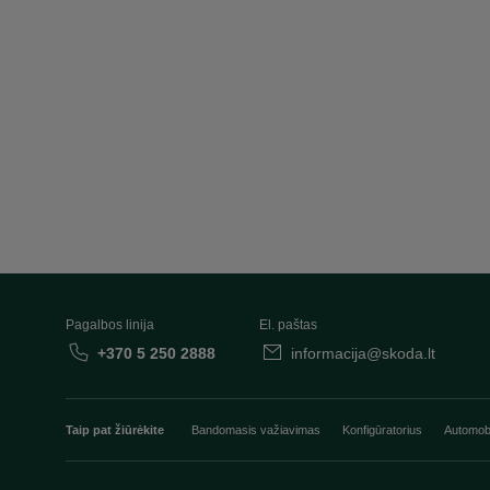
Pagalbos linija
El. paštas
+370 5 250 2888
informacija@skoda.lt
Taip pat žiūrėkite
Bandomasis važiavimas
Konfigūratorius
Automobi