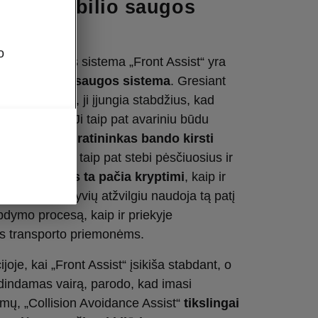
ė automobilio saugos
o
obilio saugos sistema „Front Assist“ yra
e susidūrimą saugos sistema
. Gresiant
susidūrimui, ji įjungia stabdžius, kad
 pasekmės. Ji taip pat avariniu būdu
čiasis ar dviratininkas bando kirsti
elią
. Sistema taip pat stebi pėsčiuosius ir
važiuojančius ta pačia kryptimi
, kaip ir
 šių eismo dalyvių atžvilgiu naudoja tą patį
abdymo procesą, kaip ir priekyje
s transporto priemonėms.
cijoje, kai „Front Assist“ įsikiša stabdant, o
udindamas vairą, parodo, kad imasi
mų, „Collision Avoidance Assist“
tikslingai