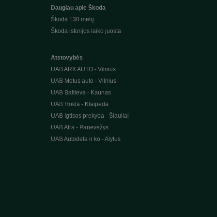
Daugiau apie Škoda
Škoda 130 metų
Škoda istorijos laiko juosta
Atstovybės
UAB ARX AUTO - Vilnius
UAB Motus auto - Vilnius
UAB Baltieva - Kaunas
UAB Hokla - Klaipėda
UAB Igtisos prekyba - Šiauliai
UAB Atra - Panevėžys
UAB Autodeta ir ko - Alytus