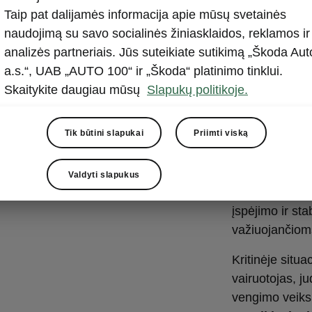
Priekin
Taip pat dalijamės informacija apie mūsų svetainės
sistema
naudojimą su savo socialinės žiniasklaidos, reklamos ir
analizės partneriais. Jūs suteikiate sutikimą „Škoda Aut
Priekinė autom
a.s.“, UAB „AUTO 100“ ir „Škoda“ platinimo tinklui.
įspėjimo api
Skaitykite daugiau mūsų
Slapukų politikoje.
neišvengiamam 
būtų mažesnės
Tik būtini slapukai
Priimti viską
sustoja, jei
pės
automobilio k
dviratininkus,
Valdyti slapukus
automobilis, ir
įspėjimo ir st
važiuojančiom
Kritinėje situa
vairuotojas, j
vengimo veiks