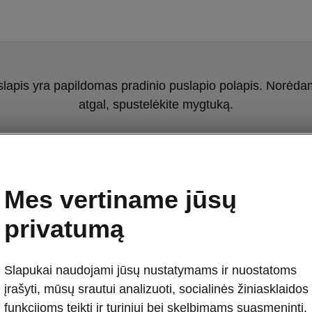
slapis yra papildomas pradinio puslapio polapis. Norėdami
atgal, spustelėkite mygtuką.
Grįžti į pradinį puslapį
Mes vertiname jūsų
privatumą
Slapukai naudojami jūsų nustatymams ir nuostatoms
įrašyti, mūsų srautui analizuoti, socialinės žiniasklaidos
Škoda Octavia
funkcijoms teikti ir turiniui bei skelbimams suasmeninti.