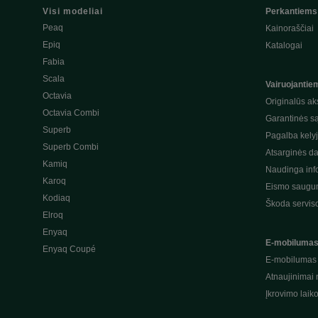
Visi modeliai
Perkantiems
Peaq
Kainoraščiai
Epiq
Katalogai
Fabia
Scala
Vairuojantie
Octavia
Originalūs ak
Octavia Combi
Garantinės s
Superb
Pagalba kely
Superb Combi
Atsarginės da
Kamiq
Naudinga inf
Karoq
Eismo saugum
Kodiaq
Škoda servis
Elroq
Enyaq
E-mobiluma
Enyaq Coupé
E-mobilumas
Atnaujinimai 
Įkrovimo laik