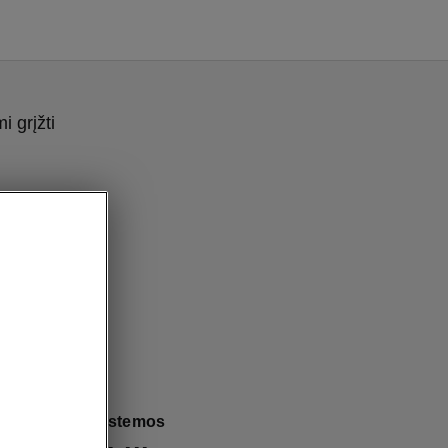
 grįžti
 RS saugos sistemos