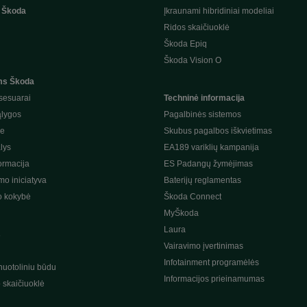
 Škoda
Įkraunami hibridiniai modeliai
Ridos skaičiuoklė
Škoda Epiq
Škoda Vision O
ms Škoda
sesuarai
Techninė informacija
ąlygos
Pagalbinės sistemos
je
Skubus pagalbos iškvietimas
lys
EA189 variklių kampanija
ormacija
ES Padangų žymėjimas
o iniciatyva
Baterijų reglamentas
o kokybė
Škoda Connect
MyŠkoda
Laura
s
Vairavimo įvertinimas
Infotainment programėlės
nuotoliniu būdu
Informacijos prieinamumas
o skaičiuoklė