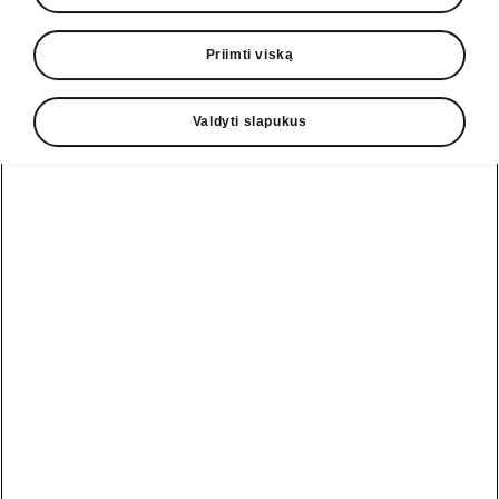
Priimti viską
Valdyti slapukus
Octavia Combi Sportline saugos sistemos
Priekinė automobilio saugos
sistema
Priekinė automobilio saugos sistema „Front
Assist“ yra
įspėjimo apie susidūrimą saugos