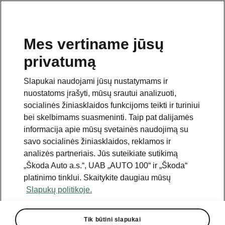
Mes vertiname jūsų
privatumą
Šis puslapis yra papildomas pradinio puslapio polapis.
Norėdami grįžti atgal, spustelėkite mygtuką.
Slapukai naudojami jūsų nustatymams ir
nuostatoms įrašyti, mūsų srautui analizuoti,
Grįžti į pradinį puslapį
socialinės žiniasklaidos funkcijoms teikti ir turiniui
bei skelbimams suasmeninti. Taip pat dalijamės
informacija apie mūsų svetainės naudojimą su
savo socialinės žiniasklaidos, reklamos ir
analizės partneriais. Jūs suteikiate sutikimą
„Škoda Auto a.s.“, UAB „AUTO 100“ ir „Škoda“
platinimo tinklui. Skaitykite daugiau mūsų
Slapukų politikoje.
Tik būtini slapukai