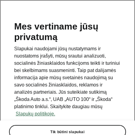
Mes vertiname jūsų
privatumą
Šis puslapis yra papildomas pradinio puslapio polapis.
Norėdami grįžti atgal, spustelėkite mygtuką.
Slapukai naudojami jūsų nustatymams ir
nuostatoms įrašyti, mūsų srautui analizuoti,
Grįžti į pradinį puslapį
socialinės žiniasklaidos funkcijoms teikti ir turiniui
bei skelbimams suasmeninti. Taip pat dalijamės
informacija apie mūsų svetainės naudojimą su
savo socialinės žiniasklaidos, reklamos ir
analizės partneriais. Jūs suteikiate sutikimą
„Škoda Auto a.s.“, UAB „AUTO 100“ ir „Škoda“
platinimo tinklui. Skaitykite daugiau mūsų
Slapukų politikoje.
Tik būtini slapukai