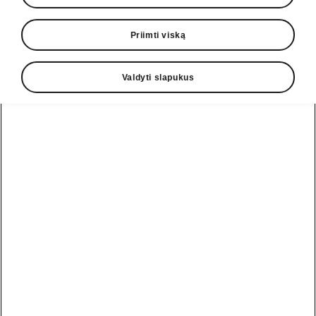
Priimti viską
Valdyti slapukus
Škoda Octavia Combi RS saugos
sistemos
Priekinė automobilio saugos
sistema
Priekinė automobilio saugos sistema „Front