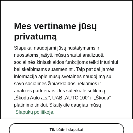
Mes vertiname jūsų
privatumą
This page is a supplementary page of the opening page.
Click the button to get back.
Slapukai naudojami jūsų nustatymams ir
nuostatoms įrašyti, mūsų srautui analizuoti,
Get back to the opening page.
socialinės žiniasklaidos funkcijoms teikti ir turiniui
bei skelbimams suasmeninti. Taip pat dalijamės
informacija apie mūsų svetainės naudojimą su
savo socialinės žiniasklaidos, reklamos ir
analizės partneriais. Jūs suteikiate sutikimą
Best value for money
„Škoda Auto a.s.“, UAB „AUTO 100“ ir „Škoda“
Octavia Combi price list
platinimo tinklui. Skaitykite daugiau mūsų
Slapukų politikoje.
Visi varikliai
Tik būtini slapukai