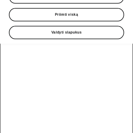
6-pavarų mechaninė 85 kW
Priimti viską
Selection
29 350,00 EUR
Valdyti slapukus
7-pavarų automatinė 110 kW
Selection
32 440,00 EUR
7-pavarų automatinė 85 kW
Selection
28 520,00 EUR