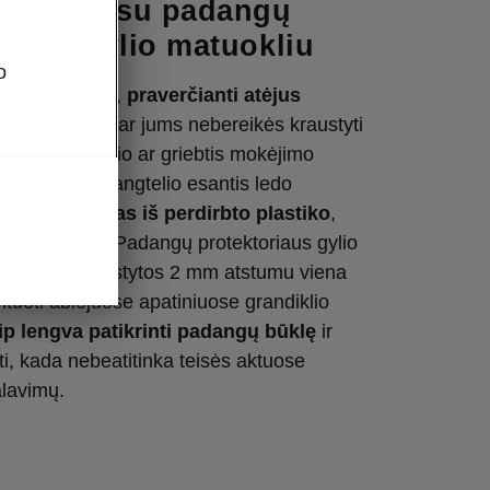
andiklis su padangų
riaus gylio matuokliu
o
Clever“ detalė,
praverčianti atėjus
šalnoms
. Dabar jums nebereikės kraustyti
škant grandiklio ar griebtis mokėjimo
degalų bako dangtelio esantis ledo
ar pagamintas iš perdirbto plastiko
,
 kol prireiks. Padangų protektoriaus gylio
rių linijos išdėstytos 2 mm atstumu viena
ntuoti abiejuose apatiniuose grandiklio
ip lengva patikrinti padangų būklę
ir
nti, kada nebeatitinka teisės aktuose
alavimų.