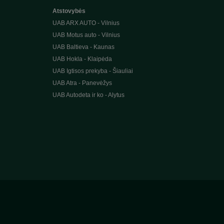
Atstovybės
UAB ARX AUTO - Vilnius
UAB Motus auto - Vilnius
UAB Baltieva - Kaunas
UAB Hokla - Klaipėda
UAB Igtisos prekyba - Šiauliai
UAB Atra - Panevėžys
UAB Autodeta ir ko - Alytus