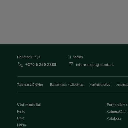
Pagalbos linija
El. paštas
+370 5 250 2888
informacija@skoda.lt
Taip pat žiūrėkite
Bandomasis važiavimas
Konfigūratorius
Automobi
Visi modeliai
Perkantiems
Peaq
Kainoraščiai
Epiq
Katalogai
Fabia