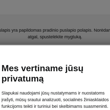
slapis yra papildomas pradinio puslapio polapis. Norėdami
atgal, spustelėkite mygtuką.
Grįžti į pradinį puslapį
Mes vertiname jūsų
privatumą
Slapukai naudojami jūsų nustatymams ir nuostatoms
įrašyti, mūsų srautui analizuoti, socialinės žiniasklaidos
Škoda Octavia
funkcijoms teikti ir turiniui bei skelbimams suasmeninti.