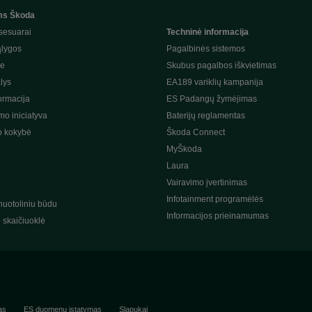
ms Škoda
sesuarai
Techninė informacija
ąlygos
Pagalbinės sistemos
je
Skubus pagalbos iškvietimas
lys
EA189 variklių kampanija
ormacija
ES Padangų žymėjimas
o iniciatyva
Baterijų reglamentas
o kokybė
Škoda Connect
MyŠkoda
Laura
s
Vairavimo įvertinimas
Infotainment programėlės
nuotoliniu būdu
Informacijos prieinamumas
o skaičiuoklė
as
ES duomenų įstatymas
Slapukai