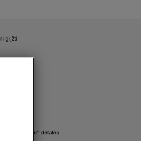
 grįžti
 Combi „Clever“ detalės