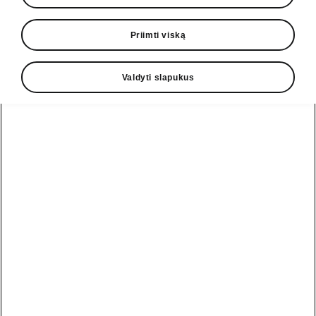
• Šildomos priekinės ir galinės sėdynės
• Šildomas vairas
Priimti viską
• Šildomas priekinis stiklas
Valdyti slapukus
Pagalbos linija
+370 5 250 2888
El. paštas
informacija@skoda.lt