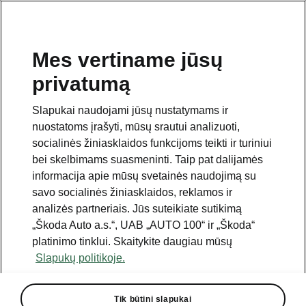
Mes vertiname jūsų
privatumą
Šis puslapis yra papildomas pradinio puslapio polapis.
Norėdami grįžti atgal, spustelėkite mygtuką.
Slapukai naudojami jūsų nustatymams ir
nuostatoms įrašyti, mūsų srautui analizuoti,
Grįžkite į pradinį puslapį.
socialinės žiniasklaidos funkcijoms teikti ir turiniui
bei skelbimams suasmeninti. Taip pat dalijamės
informacija apie mūsų svetainės naudojimą su
savo socialinės žiniasklaidos, reklamos ir
analizės partneriais. Jūs suteikiate sutikimą
„Škoda Auto a.s.“, UAB „AUTO 100“ ir „Škoda“
platinimo tinklui. Skaitykite daugiau mūsų
Slapukų politikoje.
„Climate“ paketas
Tik būtini slapukai