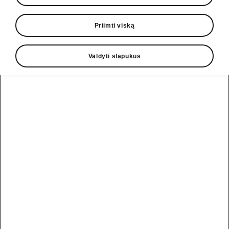
• 13 colių informacijos ir pramogų sistemos
ekranas
Priimti viską
• Navigacija
• Ekrano valiklis
Valdyti slapukus
Pagalbos linija
+370 5 250 2888
El. paštas
informacija@skoda.lt