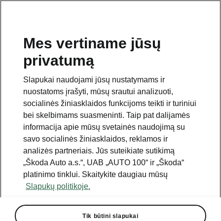
Mes vertiname jūsų
privatumą
Šis puslapis yra papildomas pradinio puslapio polapis.
Norėdami grįžti atgal, spustelėkite mygtuką.
Slapukai naudojami jūsų nustatymams ir
nuostatoms įrašyti, mūsų srautui analizuoti,
Grįžkite į pradinį puslapį.
socialinės žiniasklaidos funkcijoms teikti ir turiniui
bei skelbimams suasmeninti. Taip pat dalijamės
informacija apie mūsų svetainės naudojimą su
savo socialinės žiniasklaidos, reklamos ir
analizės partneriais. Jūs suteikiate sutikimą
„Škoda Auto a.s.“, UAB „AUTO 100“ ir „Škoda“
platinimo tinklui. Skaitykite daugiau mūsų
Slapukų politikoje.
„Infotainment 13““ paketas
Tik būtini slapukai