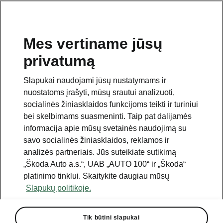
Mes vertiname jūsų
privatumą
Šis puslapis yra papildomas pradinio puslapio polapis.
Norėdami grįžti atgal, spustelėkite mygtuką.
Slapukai naudojami jūsų nustatymams ir
nuostatoms įrašyti, mūsų srautui analizuoti,
Grįžkite į pradinį puslapį.
socialinės žiniasklaidos funkcijoms teikti ir turiniui
bei skelbimams suasmeninti. Taip pat dalijamės
informacija apie mūsų svetainės naudojimą su
savo socialinės žiniasklaidos, reklamos ir
analizės partneriais. Jūs suteikiate sutikimą
„Škoda Auto a.s.“, UAB „AUTO 100“ ir „Škoda“
platinimo tinklui. Skaitykite daugiau mūsų
Slapukų politikoje.
„Family/Business“ paketas
Tik būtini slapukai