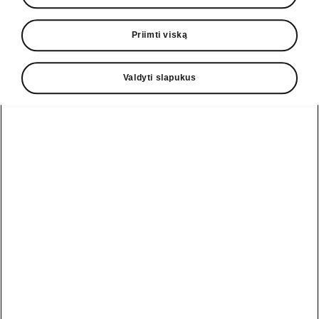
• Galinių šoninių langų užuolaidos nuo
saulės
Priimti viską
• Galinio lango užuolaidos nuo saulės
• Planšetės laikiklis
Valdyti slapukus
• Šiukšliadėžė
• Miego paketas
• Galinės šoninės saugos oro pagalvės
Pagalbos linija
+370 5 250 2888
El. paštas