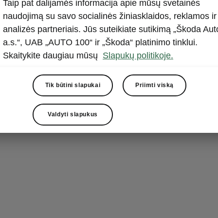
Šiuolaik
Taip pat dalijamės informacija apie mūsų svetainės
naudojimą su savo socialinės žiniasklaidos, reklamos ir
pramogų
analizės partneriais. Jūs suteikiate sutikimą „Škoda Aut
a.s.“, UAB „AUTO 100“ ir „Škoda“ platinimo tinklui.
Superb Laurin 
Skaitykite daugiau mūsų
Slapukų politikoje.
ir pramogų si
su 10 colių dy
„Škoda Navig
Tik būtini slapukai
Priimti viską
esantį ekrano v
Valdyti slapukus