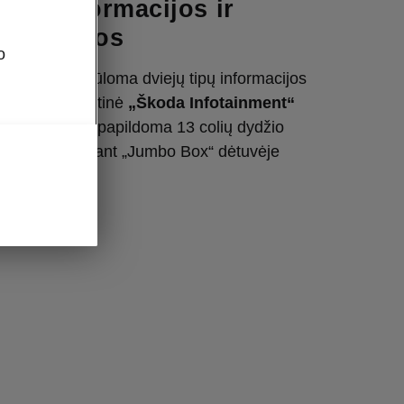
inės informacijos ir
 sistemos
o
& Klement siūloma dviejų tipų informacijos
stema: standartinė
„Škoda Infotainment“
džio ekranu ir papildoma 13 colių dydžio
ation“
, įskaitant „Jumbo Box“ dėtuvėje
aliklį.