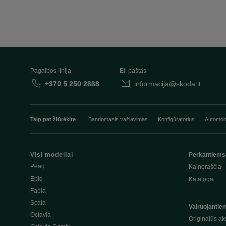
Pagalbos linija
El. paštas
+370 5 250 2888
informacija@skoda.lt
Taip pat žiūrėkite
Bandomasis važiavimas
Konfigūratorius
Automobi
Visi modeliai
Perkantiems
Peaq
Kainoraščiai
Epiq
Katalogai
Fabia
Scala
Vairuojantie
Octavia
Originalūs ak