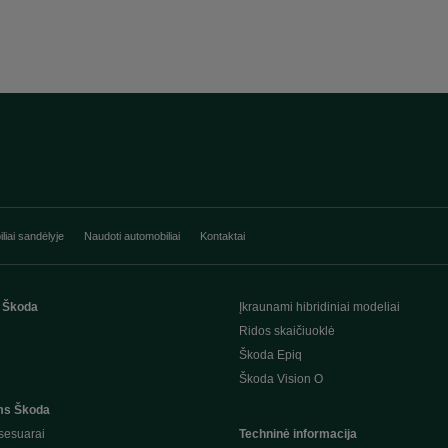
liai sandėlyje
Naudoti automobiliai
Kontaktai
 Škoda
Įkraunami hibridiniai modeliai
Ridos skaičiuoklė
Škoda Epiq
Škoda Vision O
ms Škoda
sesuarai
Techninė informacija