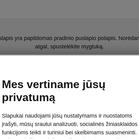
slapis yra papildomas pradinio puslapio polapis. Norėdami
atgal, spustelėkite mygtuką.
Grįžkite į pradinį puslapį.
Mes vertiname jūsų
privatumą
Slapukai naudojami jūsų nustatymams ir nuostatoms
įrašyti, mūsų srautui analizuoti, socialinės žiniasklaidos
Superb L&K r
funkcijoms teikti ir turiniui bei skelbimams suasmeninti.