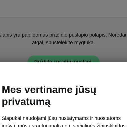
slapis yra papildomas pradinio puslapio polapis. Norėdami
atgal, spustelėkite mygtuką.
Grįžkite į pradinį puslapį.
Mes vertiname jūsų
privatumą
Slapukai naudojami jūsų nustatymams ir nuostatoms
įrašyti, mūsų srautui analizuoti, socialinės žiniasklaidos