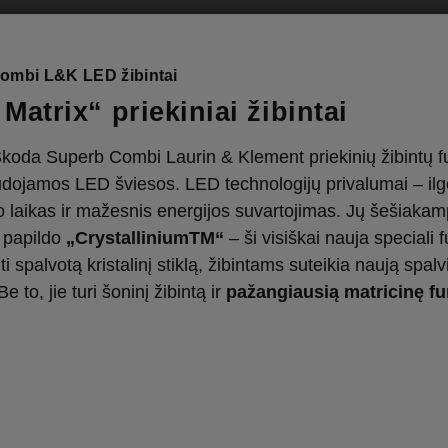
ombi L&K LED žibintai
Matrix“ priekiniai žibintai
koda Superb Combi Laurin & Klement priekinių žibintų f
audojamos LED šviesos. LED technologijų privalumai – ilg
 laikas ir mažesnis energijos suvartojimas. Jų šešiakam
 papildo
„CrystalliniumTM“
– ši visiškai nauja speciali f
i spalvotą kristalinį stiklą, žibintams suteikia naują spalv
Be to, jie turi šoninį žibintą ir
pažangiausią matricinę fu