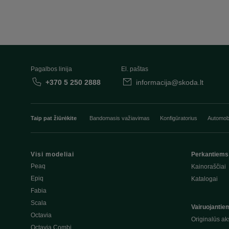
Pagalbos linija
El. paštas
+370 5 250 2888
informacija@skoda.lt
Taip pat žiūrėkite
Bandomasis važiavimas
Konfigūratorius
Automobi
Visi modeliai
Perkantiems
Peaq
Kainoraščiai
Epiq
Katalogai
Fabia
Scala
Vairuojantie
Octavia
Originalūs ak
Octavia Combi