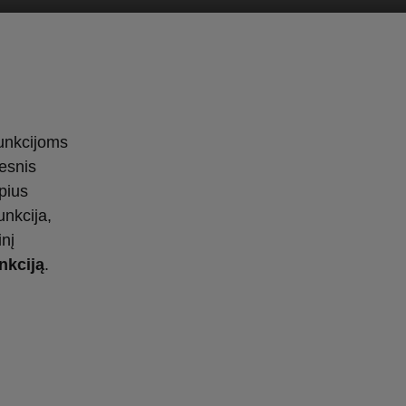
unkcijoms
esnis
pius
unkcija,
inį
nkciją
.