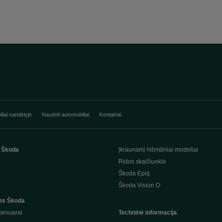
liai sandėlyje
Naudoti automobiliai
Kontaktai
 Škoda
Įkraunami hibridiniai modeliai
Ridos skaičiuoklė
Škoda Epiq
Škoda Vision O
ms Škoda
sesuarai
Techninė informacija