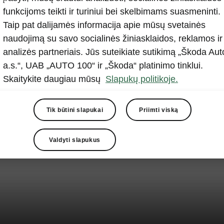
funkcijoms teikti ir turiniui bei skelbimams suasmeninti.
Taip pat dalijamės informacija apie mūsų svetainės
naudojimą su savo socialinės žiniasklaidos, reklamos ir
analizės partneriais. Jūs suteikiate sutikimą „Škoda Aut
a.s.“, UAB „AUTO 100“ ir „Škoda“ platinimo tinklui.
Skaitykite daugiau mūsų
Slapukų politikoje.
Tik būtini slapukai
Priimti viską
Valdyti slapukus