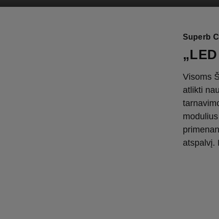
Superb C
„LED 
Visoms Š
atlikti n
tarnavimo
modulius
primenant
atspalvį. 