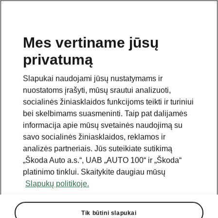
Mes vertiname jūsų
privatumą
Šis puslapis yra papildomas pradinio puslapio polapis.
Norėdami grįžti atgal, spustelėkite mygtuką.
Slapukai naudojami jūsų nustatymams ir
nuostatoms įrašyti, mūsų srautui analizuoti,
Grįžkite į pradinį puslapį.
socialinės žiniasklaidos funkcijoms teikti ir turiniui
bei skelbimams suasmeninti. Taip pat dalijamės
informacija apie mūsų svetainės naudojimą su
savo socialinės žiniasklaidos, reklamos ir
analizės partneriais. Jūs suteikiate sutikimą
„Škoda Auto a.s.“, UAB „AUTO 100“ ir „Škoda“
platinimo tinklui. Skaitykite daugiau mūsų
Slapukų politikoje.
Tik būtini slapukai