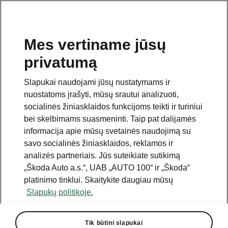
Mes vertiname jūsų
privatumą
Šis puslapis yra papildomas pradinio puslapio polapis.
Norėdami grįžti atgal, spustelėkite mygtuką.
Slapukai naudojami jūsų nustatymams ir
nuostatoms įrašyti, mūsų srautui analizuoti,
Grįžkite į pradinį puslapį.
socialinės žiniasklaidos funkcijoms teikti ir turiniui
bei skelbimams suasmeninti. Taip pat dalijamės
informacija apie mūsų svetainės naudojimą su
savo socialinės žiniasklaidos, reklamos ir
analizės partneriais. Jūs suteikiate sutikimą
„Škoda Auto a.s.“, UAB „AUTO 100“ ir „Škoda“
platinimo tinklui. Skaitykite daugiau mūsų
Slapukų politikoje.
„Infotainment 13" Plus“
Tik būtini slapukai
paketas