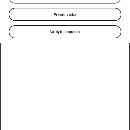
• 13 colių informacijos ir pramogų sistemos
Priimti viską
ekranas
• Navigacija
Valdyti slapukus
• Ekrano valiklis
• Projekcinis ekranas
Pagalbos linija
+370 5 250 2888
El. paštas
informacija@skoda.lt