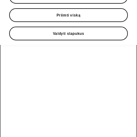
7-pavarų automatinė 110 kW
Priimti viską
RS
35 700,00 EUR
Valdyti slapukus
Atsisiųsti PDF
Sutraukti viską
Pagalbos linija
+370 5 250 2888
El. paštas
informacija@skoda.lt