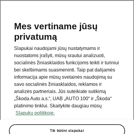
Mes vertiname jūsų
privatumą
Šis puslapis yra papildomas pradinio puslapio polapis.
Norėdami grįžti atgal, spustelėkite mygtuką.
Slapukai naudojami jūsų nustatymams ir
nuostatoms įrašyti, mūsų srautui analizuoti,
Grįžti į pradinį puslapį
socialinės žiniasklaidos funkcijoms teikti ir turiniui
bei skelbimams suasmeninti. Taip pat dalijamės
informacija apie mūsų svetainės naudojimą su
savo socialinės žiniasklaidos, reklamos ir
analizės partneriais. Jūs suteikiate sutikimą
„Škoda Auto a.s.“, UAB „AUTO 100“ ir „Škoda“
platinimo tinklui. Skaitykite daugiau mūsų
1,5 TSI iV
Slapukų politikoje.
Selection, Sportline
Tik būtini slapukai