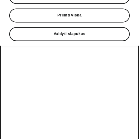
Priimti viską
Pagalbos linija
+370 5 250 2888
Valdyti slapukus
El. paštas
informacija@skoda.lt
Taip pat žiūrėkite
Bandomasis važiavimas
Konfigūratorius
Automobiliai sandėlyje