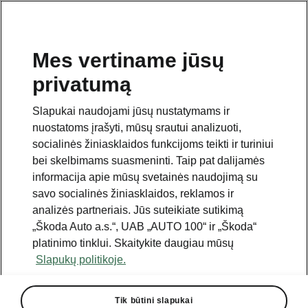
Mes vertiname jūsų
privatumą
Šis puslapis yra papildomas pradinio puslapio polapis.
Norėdami grįžti atgal, spustelėkite mygtuką.
Slapukai naudojami jūsų nustatymams ir
nuostatoms įrašyti, mūsų srautui analizuoti,
Grįžti į pradinį puslapį
socialinės žiniasklaidos funkcijoms teikti ir turiniui
bei skelbimams suasmeninti. Taip pat dalijamės
informacija apie mūsų svetainės naudojimą su
savo socialinės žiniasklaidos, reklamos ir
analizės partneriais. Jūs suteikiate sutikimą
„Škoda Auto a.s.“, UAB „AUTO 100“ ir „Škoda“
platinimo tinklui. Skaitykite daugiau mūsų
Slapukų politikoje.
Tik būtini slapukai