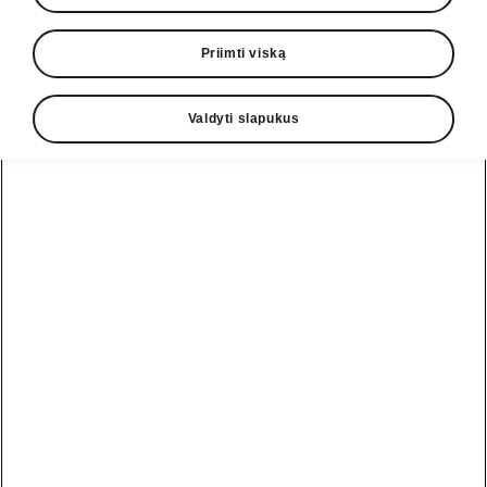
Priimti viską
Valdyti slapukus
Lengvas įkrovimas
Įkrovimas namuose
Kodiaq iV bateriją galima įkrauti namuose,
paprastai per naktį, arba
iš įprasto elektros
lizdo
, arba per galingą
sieninę dėžę
, skirtą
greitesniam įkrovimui. Kad įkrovimas vyktų