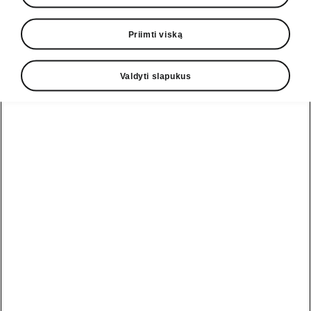
2,0 TDI
Selection
Priimti viską
Transmisija
6-pavarų mech.
Valdyti slapukus
Degalų tipas
Dyzelinas
Maksimalus sukimo momentas
300
Nm
Variklio galia
85
kW
Maksimalus greitis
192
km/h
Įsibegėjimas
11