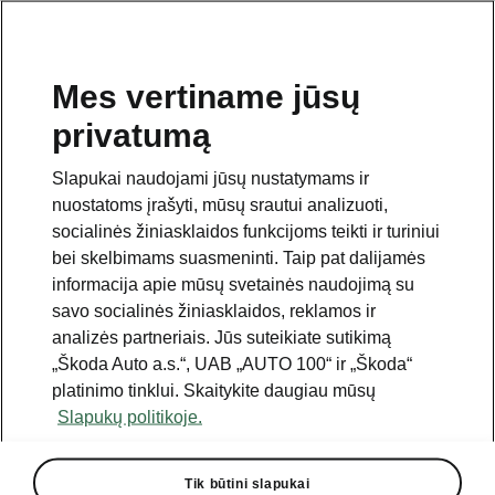
Mes vertiname jūsų
privatumą
Šis puslapis yra papildomas pradinio puslapio puslapis.
Spustelėkite mygtuką, kad grįžtumėte.
Slapukai naudojami jūsų nustatymams ir
nuostatoms įrašyti, mūsų srautui analizuoti,
Grįžti į pradinį puslapį
socialinės žiniasklaidos funkcijoms teikti ir turiniui
bei skelbimams suasmeninti. Taip pat dalijamės
informacija apie mūsų svetainės naudojimą su
savo socialinės žiniasklaidos, reklamos ir
analizės partneriais. Jūs suteikiate sutikimą
Palyginti visus variklius
„Škoda Auto a.s.“, UAB „AUTO 100“ ir „Škoda“
Škoda Karoq
platinimo tinklui. Skaitykite daugiau mūsų
Slapukų politikoje.
Transmisija - ↑
Tik būtini slapukai