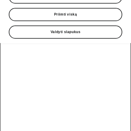
Priimti viską
Valdyti slapukus
Fabia Monte Carlo: lenktynių paveldas
Monte Carlo modelių gimimas
1936 metais Škoda pirmą kartą sukėlė
sensaciją Monte Karlo ralyje, kuris vyksta nuo
1911 metų. Zdeněkas Pohlas ir Jaroslavas
Hausmanas su „Škoda Popular“ užėmė antrąją