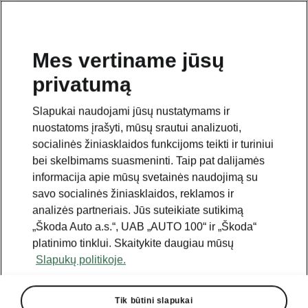
Mes vertiname jūsų
privatumą
Šis puslapis yra papildomas pradinio puslapio puslapis.
Spustelėkite mygtuką, kad grįžtumėte.
Slapukai naudojami jūsų nustatymams ir
nuostatoms įrašyti, mūsų srautui analizuoti,
Grįžti į pradinį puslapį
socialinės žiniasklaidos funkcijoms teikti ir turiniui
bei skelbimams suasmeninti. Taip pat dalijamės
informacija apie mūsų svetainės naudojimą su
savo socialinės žiniasklaidos, reklamos ir
analizės partneriais. Jūs suteikiate sutikimą
„Škoda Auto a.s.“, UAB „AUTO 100“ ir „Škoda“
platinimo tinklui. Skaitykite daugiau mūsų
Slapukų politikoje.
Tik būtini slapukai