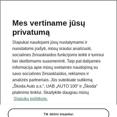
Mes vertiname jūsų
privatumą
Šis puslapis yra papildomas pradinio puslapio polapis.
Norėdami grįžti atgal, spustelėkite mygtuką.
Slapukai naudojami jūsų nustatymams ir
nuostatoms įrašyti, mūsų srautui analizuoti,
Grįžkite į pradinį puslapį.
socialinės žiniasklaidos funkcijoms teikti ir turiniui
bei skelbimams suasmeninti. Taip pat dalijamės
informacija apie mūsų svetainės naudojimą su
savo socialinės žiniasklaidos, reklamos ir
analizės partneriais. Jūs suteikiate sutikimą
„Škoda Auto a.s.“, UAB „AUTO 100“ ir „Škoda“
platinimo tinklui. Skaitykite daugiau mūsų
Slapukų politikoje.
Tik būtini slapukai