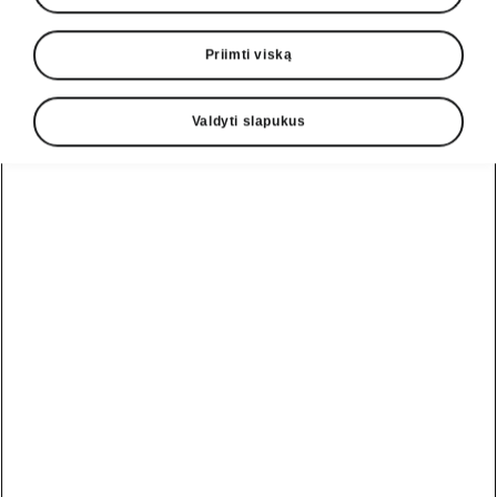
Priimti viską
Valdyti slapukus
Škoda Epiq parkavimas
Išmanioji pagalbinė
parkavimo sistema
„Intelligent Park Assist“ padeda vairuotojui
pastatyti transporto priemonę
lygiagrečiai arba