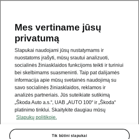
Mes vertiname jūsų
privatumą
Šis puslapis yra papildomas pradinio puslapio polapis.
Norėdami grįžti atgal, spustelėkite mygtuką.
Slapukai naudojami jūsų nustatymams ir
nuostatoms įrašyti, mūsų srautui analizuoti,
Grįžti į pradinį puslapį
socialinės žiniasklaidos funkcijoms teikti ir turiniui
bei skelbimams suasmeninti. Taip pat dalijamės
informacija apie mūsų svetainės naudojimą su
savo socialinės žiniasklaidos, reklamos ir
analizės partneriais. Jūs suteikiate sutikimą
„Škoda Auto a.s.“, UAB „AUTO 100“ ir „Škoda“
platinimo tinklui. Skaitykite daugiau mūsų
Slapukų politikoje.
Tik būtini slapukai