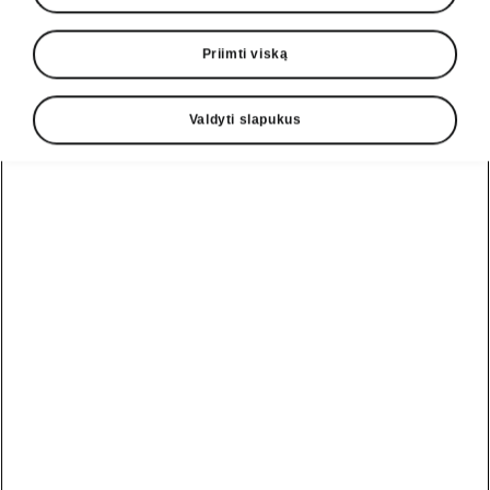
Priimti viską
Valdyti slapukus
Enyaq Sportline saugumo sistemos
Priekinė automobilio saugos
su susidūrimo išvengimo
sistema
Priekinė automobilio saugos sistema „Front