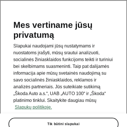
Mes vertiname jūsų
privatumą
Šis puslapis yra papildomas pradinio puslapio polapis.
Norėdami grįžti atgal, spustelėkite mygtuką.
Slapukai naudojami jūsų nustatymams ir
nuostatoms įrašyti, mūsų srautui analizuoti,
Grįžti į pradinį puslapį
socialinės žiniasklaidos funkcijoms teikti ir turiniui
bei skelbimams suasmeninti. Taip pat dalijamės
informacija apie mūsų svetainės naudojimą su
savo socialinės žiniasklaidos, reklamos ir
analizės partneriais. Jūs suteikiate sutikimą
„Škoda Auto a.s.“, UAB „AUTO 100“ ir „Škoda“
platinimo tinklui. Skaitykite daugiau mūsų
Slapukų politikoje.
Tik būtini slapukai