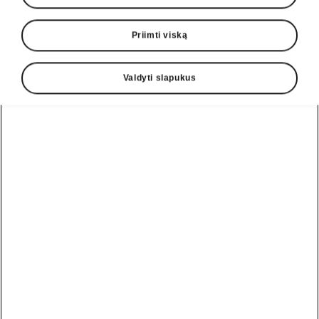
Priimti viską
Valdyti slapukus
Enyaq Sportline paprastasis parkavimas
Išmanioji pagalbinė statymo
sistema
„Intelligent Park Assist“ padeda vairuotojui
pastatyti transporto priemonę
lygiagrečiai arba