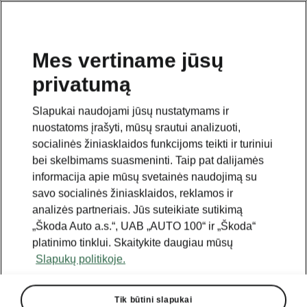
Mes vertiname jūsų
privatumą
Šis puslapis yra papildomas pradinio puslapio polapis.
Norėdami grįžti atgal, spustelėkite mygtuką.
Slapukai naudojami jūsų nustatymams ir
nuostatoms įrašyti, mūsų srautui analizuoti,
Grįžti į pradinį puslapį
socialinės žiniasklaidos funkcijoms teikti ir turiniui
bei skelbimams suasmeninti. Taip pat dalijamės
informacija apie mūsų svetainės naudojimą su
savo socialinės žiniasklaidos, reklamos ir
analizės partneriais. Jūs suteikiate sutikimą
„Škoda Auto a.s.“, UAB „AUTO 100“ ir „Škoda“
platinimo tinklui. Skaitykite daugiau mūsų
Slapukų politikoje.
Tik būtini slapukai