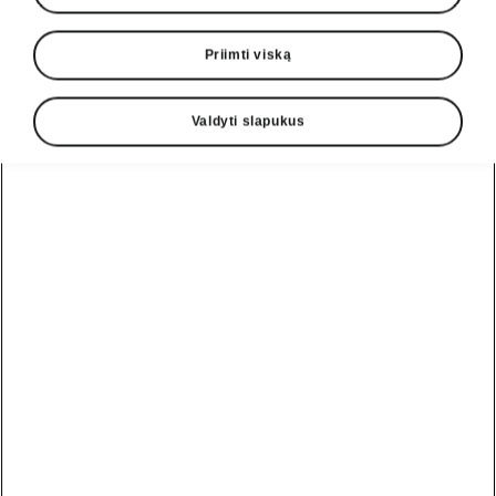
Priimti viską
Valdyti slapukus
Kiekviena linija sukurta tam,
kad judėtumėte greičiau
Sukurta vairavimo entuziastams – Enyaq RS
salonas į kasdienybę įneša sportiško stiliaus.
Galima rinktis iš dviejų interjero stilių:
standartinio „RS Lounge“ su juodu „Suedia“