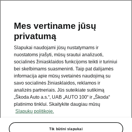
Mes vertiname jūsų
privatumą
Šis puslapis yra papildomas pradinio puslapio polapis.
Norėdami grįžti atgal, spustelėkite mygtuką.
Slapukai naudojami jūsų nustatymams ir
nuostatoms įrašyti, mūsų srautui analizuoti,
Grįžti į pradinį puslapį
socialinės žiniasklaidos funkcijoms teikti ir turiniui
bei skelbimams suasmeninti. Taip pat dalijamės
informacija apie mūsų svetainės naudojimą su
savo socialinės žiniasklaidos, reklamos ir
analizės partneriais. Jūs suteikiate sutikimą
„Škoda Auto a.s.“, UAB „AUTO 100“ ir „Škoda“
platinimo tinklui. Skaitykite daugiau mūsų
Slapukų politikoje.
Tik būtini slapukai