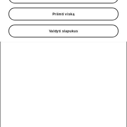
Priimti viską
Valdyti slapukus
Enyaq RS įkrovimas
Būkite pasiruošę, kur
bebūtumėte
Enyaq RS 84 kWh aukštos įtampos baterija
užtikrina įspūdingą 560 km nuvažiuojamą