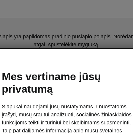
slapis yra papildomas pradinio puslapio polapis. Norėdami
atgal, spustelėkite mygtuką.
Grįžti į pradinį puslapį
Mes vertiname jūsų
privatumą
Slapukai naudojami jūsų nustatymams ir nuostatoms
įrašyti, mūsų srautui analizuoti, socialinės žiniasklaidos
funkcijoms teikti ir turiniui bei skelbimams suasmeninti.
Taip pat dalijamės informacija apie mūsų svetainės