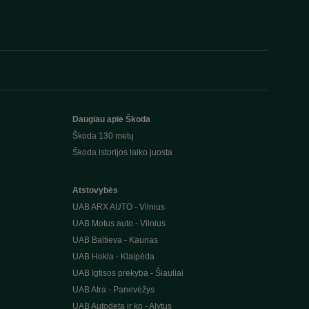
Daugiau apie Škoda
Škoda 130 metų
Škoda istorijos laiko juosta
Atstovybės
UAB ARX AUTO - Vilnius
UAB Motus auto - Vilnius
UAB Baltieva - Kaunas
UAB Hokla - Klaipėda
UAB Igtisos prekyba - Šiauliai
UAB Atra - Panevėžys
UAB Autodeta ir ko - Alytus