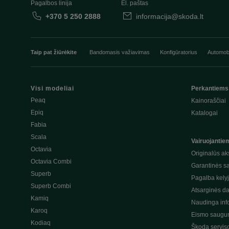
Pagalbos linija
El. paštas
+370 5 250 2888
informacija@skoda.lt
Taip pat žiūrėkite
Bandomasis važiavimas
Konfigūratorius
Automobi
Visi modeliai
Perkantiems
Peaq
Kainoraščiai
Epiq
Katalogai
Fabia
Scala
Vairuojantie
Octavia
Originalūs ak
Octavia Combi
Garantinės s
Superb
Pagalba kely
Superb Combi
Atsarginės da
Kamiq
Naudinga inf
Karoq
Eismo saugum
Kodiaq
Škoda servis