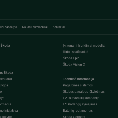
liai sandėlyje
Naudoti automobiliai
Kontaktai
 Škoda
Įkraunami hibridiniai modeliai
Ridos skaičiuoklė
Škoda Epiq
Škoda Vision O
ms Škoda
sesuarai
Techninė informacija
ąlygos
Pagalbinės sistemos
je
Skubus pagalbos iškvietimas
lys
EA189 variklių kampanija
ormacija
ES Padangų žymėjimas
o iniciatyva
Baterijų reglamentas
o kokybė
Škoda Connect