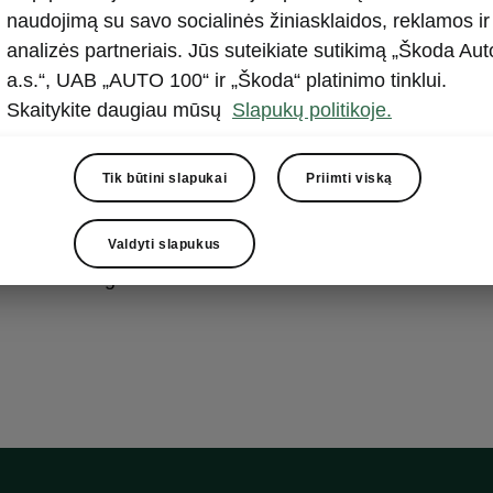
naudojimą su savo socialinės žiniasklaidos, reklamos ir
etas „Transport“
analizės partneriais. Jūs suteikiate sutikimą „Škoda Aut
a.s.“, UAB „AUTO 100“ ir „Škoda“ platinimo tinklui.
Skaitykite daugiau mūsų
Slapukų politikoje.
ės tinklelių sistema
lis laidams
Tik būtini slapukai
Priimti viską
mas bagažinės pagrindas su daiktadėže po grindimis
omi daiktų gabenimo elementai
Valdyti slapukus
 dėtuvė gale sėdintiems keleiviams
u valdomas galinio atlošo atlenkimas