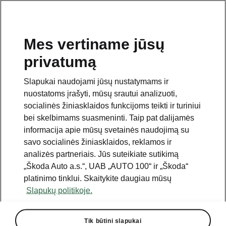
Mes vertiname jūsų
privatumą
Šis puslapis yra papildomas pradinio puslapio polapis.
Norėdami grįžti atgal, spustelėkite mygtuką.
Slapukai naudojami jūsų nustatymams ir
nuostatoms įrašyti, mūsų srautui analizuoti,
Grįžti į pradinį puslapį
socialinės žiniasklaidos funkcijoms teikti ir turiniui
bei skelbimams suasmeninti. Taip pat dalijamės
informacija apie mūsų svetainės naudojimą su
savo socialinės žiniasklaidos, reklamos ir
analizės partneriais. Jūs suteikiate sutikimą
Geriausias kainos ir kokybės santykis
„Škoda Auto a.s.“, UAB „AUTO 100“ ir „Škoda“
Enyaq Coupé Sportline kainoraštis
platinimo tinklui. Skaitykite daugiau mūsų
Slapukų politikoje.
Visi varikliai
Tik būtini slapukai