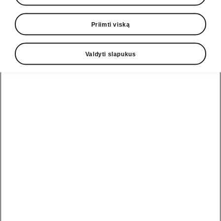
1° pavarų dėžė
Priimti viską
60 Sportline
49 620,00 EUR
Valdyti slapukus
85 Sportline
55 380,00 EUR
Atsisiųsti PDF
Sutraukti viską
Pagalbos linija
+370 5 250 2888