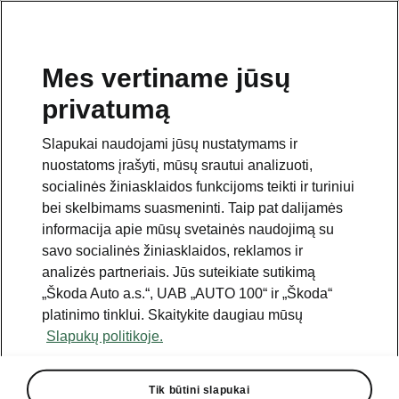
Mes vertiname jūsų
privatumą
Šis puslapis yra papildomas pradinio puslapio polapis.
Norėdami grįžti atgal, spustelėkite mygtuką.
Slapukai naudojami jūsų nustatymams ir
nuostatoms įrašyti, mūsų srautui analizuoti,
Grįžti į pradinį puslapį
socialinės žiniasklaidos funkcijoms teikti ir turiniui
bei skelbimams suasmeninti. Taip pat dalijamės
informacija apie mūsų svetainės naudojimą su
savo socialinės žiniasklaidos, reklamos ir
analizės partneriais. Jūs suteikiate sutikimą
„Škoda Auto a.s.“, UAB „AUTO 100“ ir „Škoda“
platinimo tinklui. Skaitykite daugiau mūsų
Slapukų politikoje.
Paketas „Plus“
Tik būtini slapukai