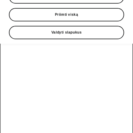
Priimti viską
Valdyti slapukus
Škoda Enyaq Coupé komfortas
Toks pat komfortas, kaip ir
jūsų svetainėje
Elektra reguliuojamos ergonomiškos vairuotojo
ir priekinės keleivio sėdynės užtikrina, kad bus