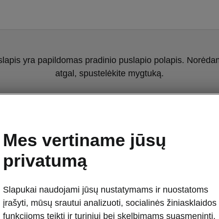
slapis yra papildomas pradinio puslapio polapis. Norėdami
atgal, spustelėkite mygtuką.
Grįžti į pradinį puslapį
Mes vertiname jūsų
privatumą
Slapukai naudojami jūsų nustatymams ir nuostatoms
įrašyti, mūsų srautui analizuoti, socialinės žiniasklaidos
Škoda Enyaq r
funkcijoms teikti ir turiniui bei skelbimams suasmeninti.