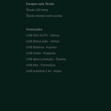
Daugiau apie Škoda
Škoda 130 metų
Škoda istorijos laiko juosta
Atstovybės
UAB ARX AUTO - Vilnius
UAB Motus auto - Vilnius
UAB Baltieva - Kaunas
UAB Hokla - Klaipėda
UAB Igtisos prekyba - Šiauliai
UAB Atra - Panevėžys
UAB Autodeta ir ko - Alytus