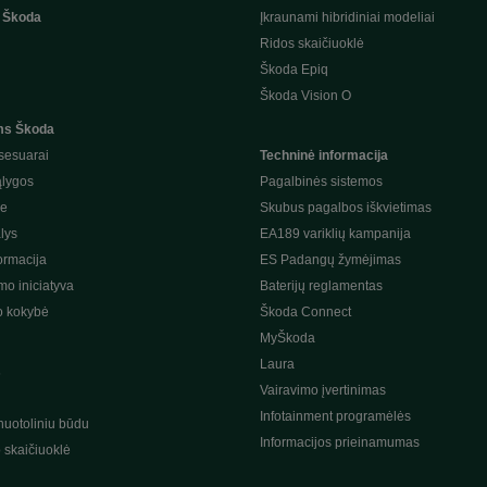
 Škoda
Įkraunami hibridiniai modeliai
Ridos skaičiuoklė
Škoda Epiq
Škoda Vision O
ms Škoda
sesuarai
Techninė informacija
ąlygos
Pagalbinės sistemos
je
Skubus pagalbos iškvietimas
lys
EA189 variklių kampanija
ormacija
ES Padangų žymėjimas
o iniciatyva
Baterijų reglamentas
o kokybė
Škoda Connect
MyŠkoda
Laura
s
Vairavimo įvertinimas
Infotainment programėlės
nuotoliniu būdu
Informacijos prieinamumas
o skaičiuoklė