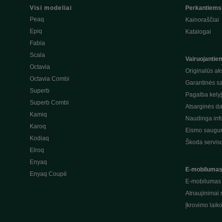
Visi modeliai
Perkantiems
Peaq
Kainoraščiai
Epiq
Katalogai
Fabia
Scala
Vairuojantie
Octavia
Originalūs ak
Octavia Combi
Garantinės s
Superb
Pagalba kely
Superb Combi
Atsarginės da
Kamiq
Naudinga inf
Karoq
Eismo saugum
Kodiaq
Škoda servis
Elroq
Enyaq
E-mobiluma
Enyaq Coupé
E-mobilumas
Atnaujinimai 
Įkrovimo laik