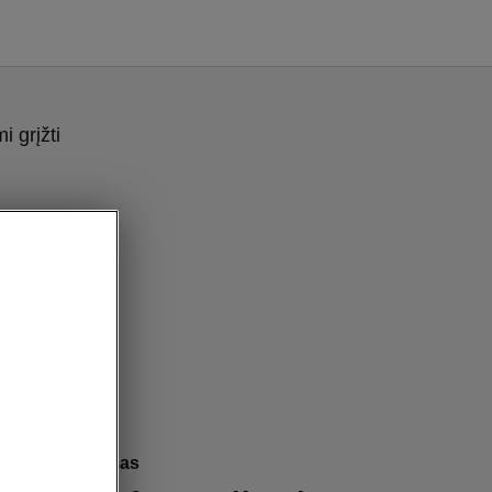
 grįžti
yšio palaikymas