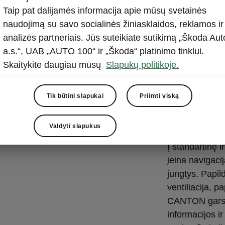
Pažangia
Taip pat dalijamės informacija apie mūsų svetainės
pramogų
naudojimą su savo socialinės žiniasklaidos, reklamos ir
analizės partneriais. Jūs suteikiate sutikimą „Škoda Aut
13 colių spalv
a.s.“, UAB „AUTO 100“ ir „Škoda“ platinimo tinklui.
geriausias jūs
Skaitykite daugiau mūsų
Slapukų politikoje.
intuityvu naudo
automobilio fu
Tik būtini slapukai
Priimti viską
sparčiuosius m
meniu su jutik
jutikliniais sla
Valdyti slapukus
Į standartinę 
įeina navigaci
jungtys. Papil
ventiliacija, p
CANTON garso 
informacijos i