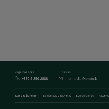
Pagalbos linija
El. paštas
+370 5 250 2888
informacija@skoda.lt
Taip pat žiūrėkite
Bandomasis važiavimas
Konfigūratorius
Automobi