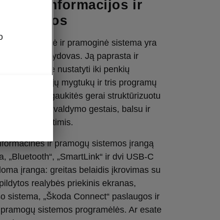
usios informacijos ir
 sistemos
o
ota informacinė ir pramoginė sistema yra
ų nuotykių palydovas. Ją paprasta ir
ti, todėl galite nustatyti iki penkių
nkcijų sparčiųjų mygtukų ir tris programų
ygtukus. Mėgaukitės gerai struktūrizuotu
linio valdymo, valdymo gestais, balsu ir
nkikliais parinktimis.
informacinės ir pramogų sistemos įrangą
ja, „Bluetooth“, „SmartLink“ ir dvi USB-C
doma įranga: greitas belaidis įkrovimas su
apildytos realybės priekinis ekranas,
sistema, „Škoda Connect“ paslaugos ir
r pramogų sistemos programėlės. Ar esate