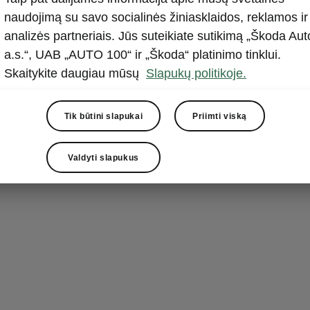
Kišenės
naudojimą su savo socialinės žiniasklaidos, reklamos ir
telefon
analizės partneriais. Jūs suteikiate sutikimą „Škoda Aut
a.s.“, UAB „AUTO 100“ ir „Škoda“ platinimo tinklui.
Priekinių sėdy
Skaitykite daugiau mūsų
Slapukų politikoje.
kišenės puikiai
didelės nedide
Enyaq Coupé iV
Tik būtini slapukai
Priimti viską
papildomos maž
sėdinčių kele
Valdyti slapukus