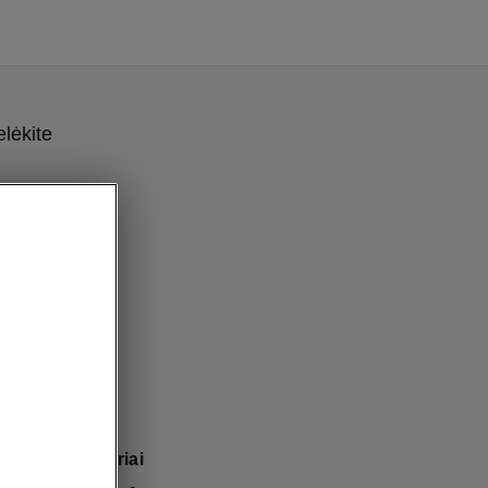
lėkite
V: erdvūs skyriai