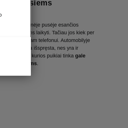
 mobiliesiems
ams
o
nių atlošų galinėje pusėje esančios
 tinka daiktams laikyti. Tačiau jos kiek per
liam išmaniajam telefonui. Automobilyje
 ši problema išspręsta, nes yra ir
os kišenės, kurios puikiai tinka
gale
ivių telefonams
.