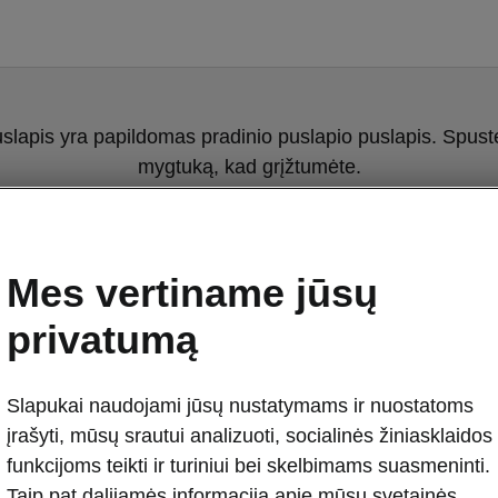
uslapis yra papildomas pradinio puslapio puslapis. Spuste
mygtuką, kad grįžtumėte.
Grįžti į pradinį puslapį
Mes vertiname jūsų
privatumą
Slapukai naudojami jūsų nustatymams ir nuostatoms
įrašyti, mūsų srautui analizuoti, socialinės žiniasklaidos
funkcijoms teikti ir turiniui bei skelbimams suasmeninti.
Enyaq Coupé i
Taip pat dalijamės informacija apie mūsų svetainės