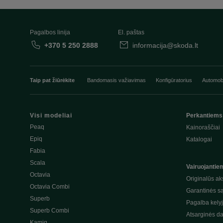
Pagalbos linija
El. paštas
+370 5 250 2888
informacija@skoda.lt
Taip pat žiūrėkite
Bandomasis važiavimas
Konfigūratorius
Automobi
Visi modeliai
Perkantiems
Peaq
Kainoraščiai
Epiq
Katalogai
Fabia
Scala
Vairuojantie
Octavia
Originalūs ak
Octavia Combi
Garantinės s
Superb
Pagalba kely
Superb Combi
Atsarginės da
Kamiq