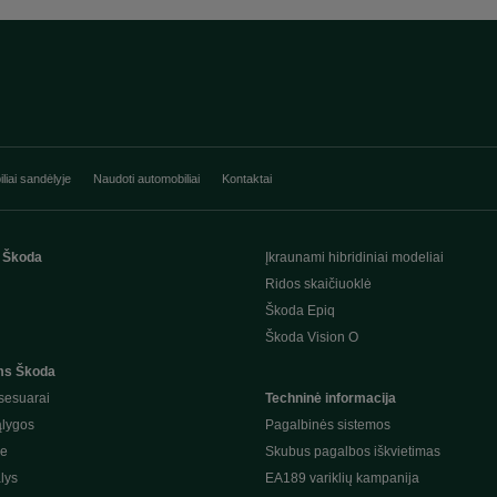
liai sandėlyje
Naudoti automobiliai
Kontaktai
 Škoda
Įkraunami hibridiniai modeliai
Ridos skaičiuoklė
Škoda Epiq
Škoda Vision O
ms Škoda
sesuarai
Techninė informacija
ąlygos
Pagalbinės sistemos
je
Skubus pagalbos iškvietimas
lys
EA189 variklių kampanija