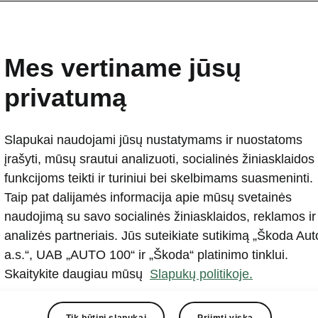
Mes vertiname jūsų
privatumą
Slapukai naudojami jūsų nustatymams ir nuostatoms
įrašyti, mūsų srautui analizuoti, socialinės žiniasklaidos
funkcijoms teikti ir turiniui bei skelbimams suasmeninti.
Taip pat dalijamės informacija apie mūsų svetainės
ys pateikiamas trečiosios šalies platformoje (www.you
naudojimą su savo socialinės žiniasklaidos, reklamos ir
ami šį turinį, sutinkate su Jūsų asmens duomenų perd
analizės partneriais. Jūs suteikiate sutikimą „Škoda Aut
s šalies tiekėjui ir patvirtinate, kad esate susipažinę s
a.s.“, UAB „AUTO 100“ ir „Škoda“ platinimo tinklui.
ikimo sąlygomis bei privatumo politika.
www.youtube.
Skaitykite daugiau mūsų
Slapukų politikoje.
Tik būtini slapukai
Priimti viską