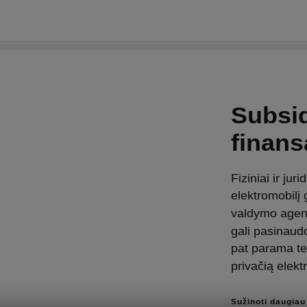
Subsid
finan
Fiziniai ir jur
elektromobilį 
valdymo agen
gali pasinaud
pat parama tei
privačią elekt
Sužinoti daugiau