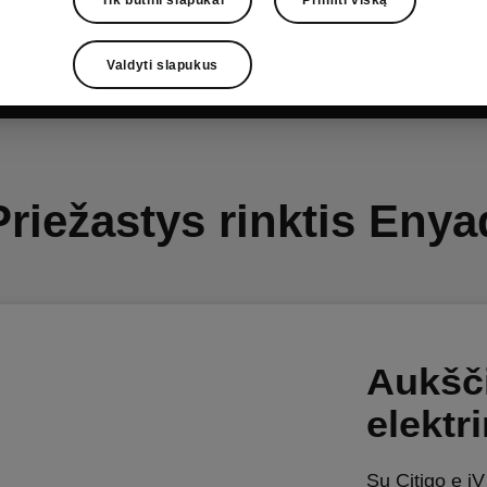
Sutinku
Valdyti slapukus
Priežastys rinktis Enya
Aukšči
elektr
Su Citigo e i