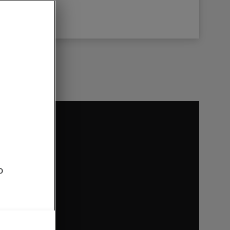
tube.com).
avimu šios
o
u paslaugų
com