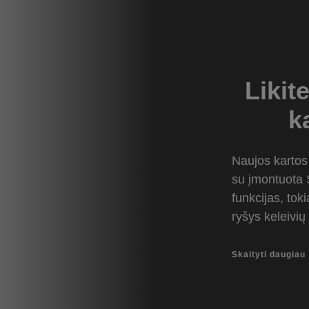
Likit
k
Naujos kartos
su įmontuota S
funkcijas, tok
ryšys keleivių
Skaityti daugiau