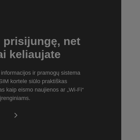
e prisijungę, net
ai keliaujate
 informacijos ir pramogų sistema
IM kortele siūlo praktiškas
ias kaip eismo naujienos ar „Wi-Fi“
 įrenginiams.