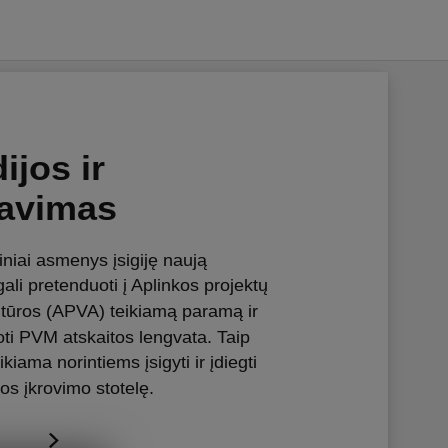
ijos ir
savimas
idiniai asmenys įsigiję naują
gali pretenduoti į Aplinkos projektų
tūros (APVA) teikiamą paramą ir
oti PVM atskaitos lengvata. Taip
kiama norintiems įsigyti ir įdiegti
ros įkrovimo stotelę.