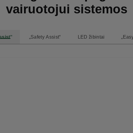
vairuotojui sistemos
ssist“
„Safety Assist“
LED žibintai
„Easy