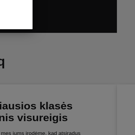
q
ausios klasės
inis visureigis
V mes jums įrodėme, kad atsiradus