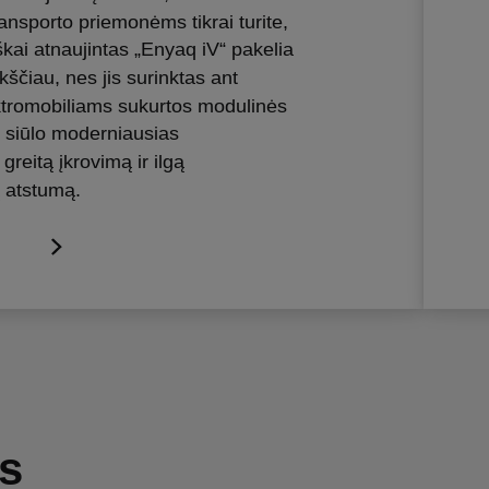
ansporto priemonėms tikrai turite,
iškai atnaujintas „Enyaq iV“ pakelia
kščiau, nes jis surinktas ant
ektromobiliams sukurtos modulinės
s siūlo moderniausias
greitą įkrovimą ir ilgą
 atstumą.
s