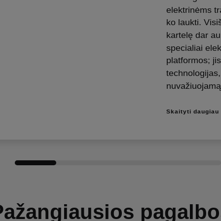
elektrinėms tr
ko laukti. Vis
kartelę dar au
specialiai el
platformos; ji
technologijas, 
nuvažiuojamą
Skaityti daugiau
Pažangiausios pagalbo