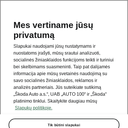
Mes vertiname jūsų
privatumą
Slapukai naudojami jūsų nustatymams ir
nuostatoms įrašyti, mūsų srautui analizuoti,
socialinės žiniasklaidos funkcijoms teikti ir turiniui
bei skelbimams suasmeninti. Taip pat dalijamės
informacija apie mūsų svetainės naudojimą su
savo socialinės žiniasklaidos, reklamos ir
analizės partneriais. Jūs suteikiate sutikimą
„Škoda Auto a.s.“, UAB „AUTO 100“ ir „Škoda“
platinimo tinklui. Skaitykite daugiau mūsų
Slapukų politikoje.
Tik būtini slapukai