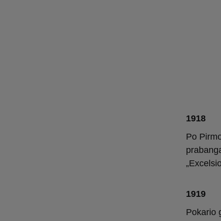
1918
Po Pirmo
prabanga
„Excelsio
1919
Pokario 