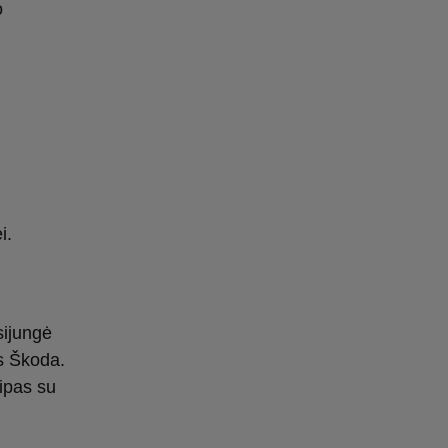
o
i.
sijungė
is Škoda.
ipas su