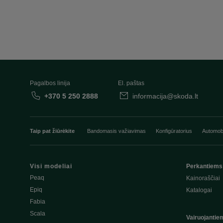
Pagalbos linija
El. paštas
+370 5 250 2888
informacija@skoda.lt
Taip pat žiūrėkite
Bandomasis važiavimas
Konfigūratorius
Automobi
Visi modeliai
Perkantiems
Peaq
Kainoraščiai
Epiq
Katalogai
Fabia
Scala
Vairuojantie