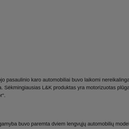
jo pasaulinio karo automobiliai buvo laikomi nereikaling
. Sėkmingiausias L&K produktas yra motorizuotas plūg
r“.
gamyba buvo paremta dviem lengvųjų automobilių model