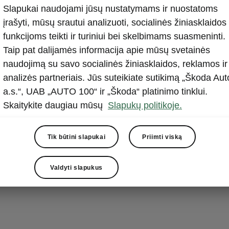
Slapukai naudojami jūsų nustatymams ir nuostatoms
storija
įrašyti, mūsų srautui analizuoti, socialinės žiniasklaidos
6 - 1925
funkcijoms teikti ir turiniui bei skelbimams suasmeninti.
Taip pat dalijamės informacija apie mūsų svetainės
naudojimą su savo socialinės žiniasklaidos, reklamos ir
lių gamybą stipriai paveikė Pirmasis pasaulinis karas. 
analizės partneriais. Jūs suteikiate sutikimą „Škoda Aut
to priemonių gamyba buvo beveik sustabdyta, o vietoj to
a.s.“, UAB „AUTO 100“ ir „Škoda“ platinimo tinklui.
s karinės transporto priemonės. 1924 m. gamyklą iš da
Skaitykite daugiau mūsų
Slapukų politikoje.
 didelis gaisras. Dėl šios priežasties įmonė susijungė su
os milžine iš Plzeno – „Škoda“.
Tik būtini slapukai
Priimti viską
Valdyti slapukus