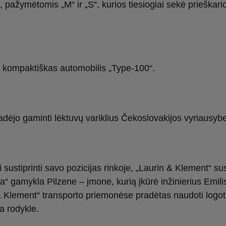
, pažymėtomis „M“ ir „S“, kurios tiesiogiai sekė prieškari
 kompaktiškas automobilis „Type-100“.
adėjo gaminti lėktuvų variklius Čekoslovakijos vyriausybe
sustiprinti savo pozicijas rinkoje, „Laurin & Klement“ su
a“ gamykla Pilzene – įmone, kurią įkūrė inžinierius Emil
& Klement“ transporto priemonėse pradėtas naudoti logot
a rodykle.