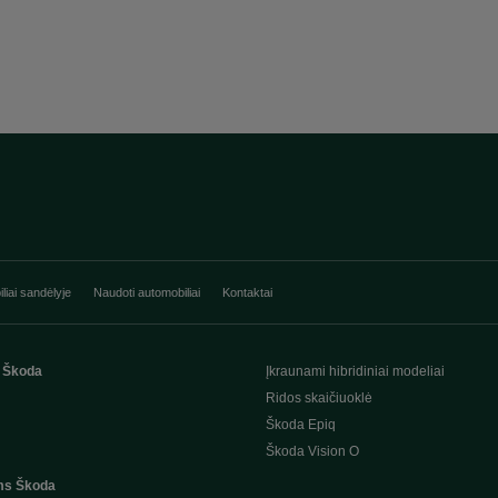
liai sandėlyje
Naudoti automobiliai
Kontaktai
 Škoda
Įkraunami hibridiniai modeliai
Ridos skaičiuoklė
Škoda Epiq
Škoda Vision O
ms Škoda