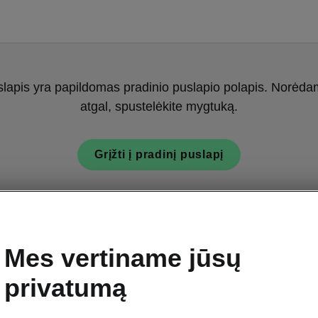
slapis yra papildomas pradinio puslapio polapis. Norėdami
atgal, spustelėkite mygtuką.
Grįžti į pradinį puslapį
Mes vertiname jūsų
privatumą