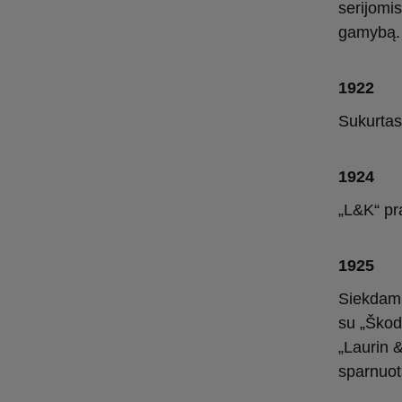
serijomis
gamybą.
1922
Sukurtas
1924
„L&K“ pr
1925
Siekdami 
su „Škod
„Laurin 
sparnuot