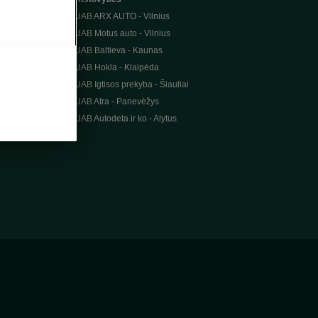
UAB ARX AUTO - Vilnius
UAB Motus auto - Vilnius
UAB Baltieva - Kaunas
UAB Hokla - Klaipėda
UAB Igtisos prekyba - Šiauliai
UAB Atra - Panevėžys
UAB Autodeta ir ko - Alytus