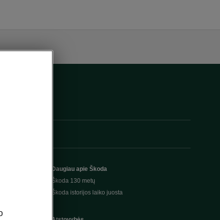
Daugiau apie Škoda
Škoda 130 metų
Škoda istorijos laiko juosta
o
Atstovybės