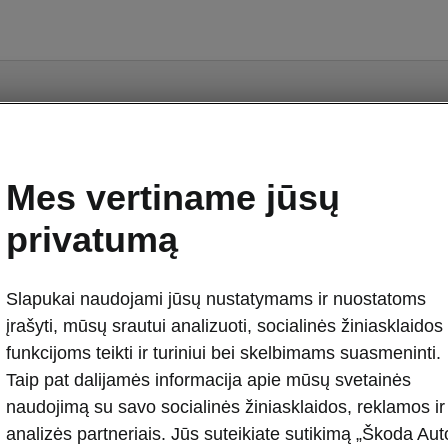
Mes vertiname jūsų
privatumą
liai sandėlyje
Naudoti automobiliai
Kontaktai
Slapukai naudojami jūsų nustatymams ir nuostatoms
įrašyti, mūsų srautui analizuoti, socialinės žiniasklaidos
 Škoda
Įkraunami hibridiniai modeliai
funkcijoms teikti ir turiniui bei skelbimams suasmeninti.
Ridos skaičiuoklė
Taip pat dalijamės informacija apie mūsų svetainės
Škoda Epiq
naudojimą su savo socialinės žiniasklaidos, reklamos ir
Škoda Vision O
analizės partneriais. Jūs suteikiate sutikimą „Škoda Aut
ms Škoda