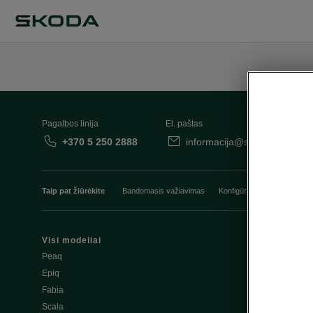
Pagalbos linija
El. paštas
+370 5 250 2888
informacija@skoda.lt
Taip pat žiūrėkite
Bandomasis važiavimas
Konfigūratorius
Automobi
Visi modeliai
Perkantiems
Peaq
Kainoraščiai
Epiq
Katalogai
Fabia
Scala
Vairuojantie