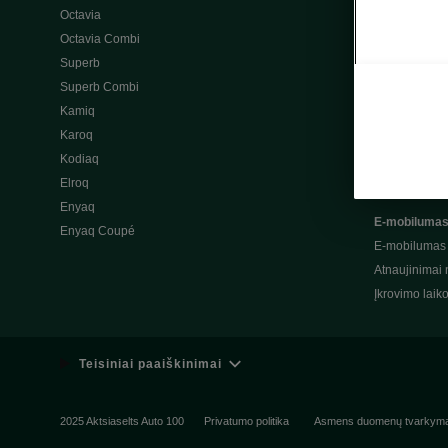
Octavia
Originalūs ak
Octavia Combi
Garantinės s
Superb
Pagalba kely
Superb Combi
Atsarginės da
Kamiq
Naudinga inf
Karoq
Eismo saugum
Kodiaq
Škoda servis
Elroq
Enyaq
E-mobiluma
Enyaq Coupé
E-mobilumas
Atnaujinimai 
Įkrovimo laik
Teisiniai paaiškinimai
2025 Aktsiaselts Auto 100
Privatumo politika
Asmens duomenų tvarkym