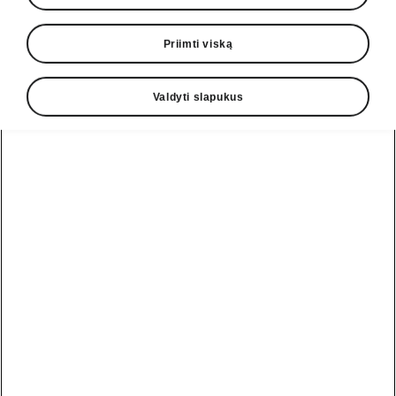
Priimti viską
Valdyti slapukus
Stuburo sukimas
Automobiliui saugiai stovint, sėdėkite pėdas
pastatę ant grindų. Lėtai pasukite viršutinę
kūno dalį į vieną pusę, suimdami sėdynės
atlošą. Sukitės tiek, kiek patogu, kad
galėtumėte žvelgti pro galinį automobilio langą.