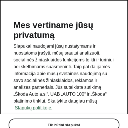
Mes vertiname jūsų
privatumą
Šis puslapis yra pradinio puslapio papildinys.
Spustelėkite mygtuką, kad grįžtumėte.
Slapukai naudojami jūsų nustatymams ir
nuostatoms įrašyti, mūsų srautui analizuoti,
Grįžti į pradinį puslapį
socialinės žiniasklaidos funkcijoms teikti ir turiniui
bei skelbimams suasmeninti. Taip pat dalijamės
informacija apie mūsų svetainės naudojimą su
savo socialinės žiniasklaidos, reklamos ir
analizės partneriais. Jūs suteikiate sutikimą
„Škoda Auto a.s.“, UAB „AUTO 100“ ir „Škoda“
platinimo tinklui. Skaitykite daugiau mūsų
Slapukų politikoje.
Tik būtini slapukai