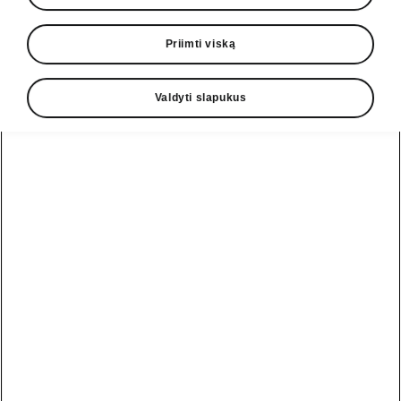
Priimti viską
Valdyti slapukus
Škoda Peaq technologijos
Dvikryptis įkrovimas
Dvikryptis įkrovimas (V2L ir V2H) leidžia Škoda
Peaq ne tik naudoti elektros energiją, bet ir ją
tiekti kitiems įrenginiams. Aukštos įtampos
baterija gali tapti praktišku mobiliu energijos