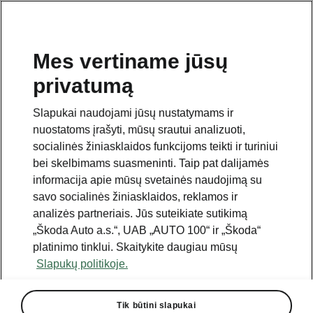
Mes vertiname jūsų
privatumą
Šis puslapis yra papildomas pradinio puslapio polapis.
Norėdami grįžti atgal, spustelėkite mygtuką.
Slapukai naudojami jūsų nustatymams ir
nuostatoms įrašyti, mūsų srautui analizuoti,
Grįžkite į pradinį puslapį.
socialinės žiniasklaidos funkcijoms teikti ir turiniui
bei skelbimams suasmeninti. Taip pat dalijamės
informacija apie mūsų svetainės naudojimą su
savo socialinės žiniasklaidos, reklamos ir
analizės partneriais. Jūs suteikiate sutikimą
„Škoda Auto a.s.“, UAB „AUTO 100“ ir „Škoda“
platinimo tinklui. Skaitykite daugiau mūsų
Slapukų politikoje.
Tik būtini slapukai