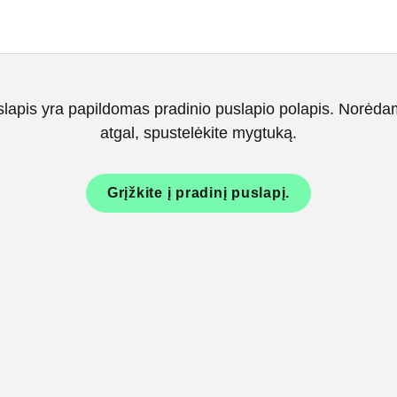
slapis yra papildomas pradinio puslapio polapis. Norėdami
atgal, spustelėkite mygtuką.
Grįžkite į pradinį puslapį.