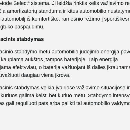
Mode Select“ sistema. Ji leidžia rinktis kelis važiavimo r
ičia amortizatorių standumą ir kitus automobilio nustatym
 automobilį iš komfortiško, ramesnio režimo į sportiškes
ygtuko paspaudimu.
acinis stabdymas
cinio stabdymo metu automobilio judėjimo energija pa
r kaupiama aukštos įtampos baterijoje. Taip energija
ama efektyviau, o baterija važiuojant iš dalies įkraunama
uvažiuoti daugiau viena įkrova.
inis stabdymas veikia įvairiose važiavimo situacijose ir 
 kuriuos galima keisti bet kuriuo metu. Stabdymo inten
as gali reguliuoti pats arba palikti tai automobilio valdym