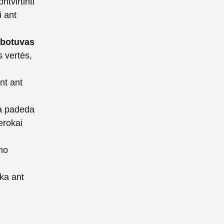
itvirtinti
i ant
ribotuvas
s vertės,
nt ant
a padeda
gerokai
mo
uka ant