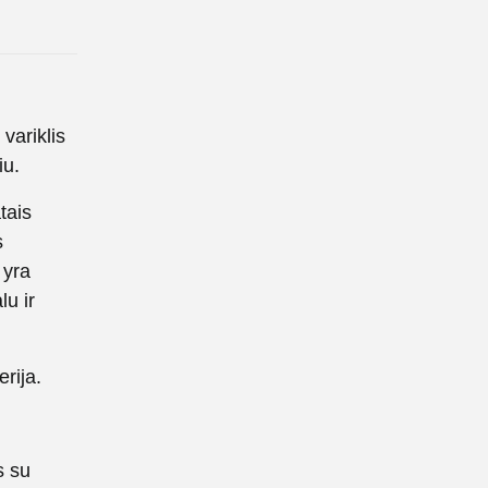
 variklis
iu.
tais
s
 yra
lu ir
rija.
s su