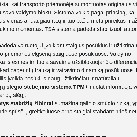
kia, kai transporto priemonėje sumontuotas originalus v
su savo valdymo bloku. Sistema veikia pagal principą, kai
s vienas ar daugiau ratų ir tuo pačiu metu prireikus m
 sukimo momentas. TSA sistema padeda stabilizuoti automo
.
adeda vairuotojui įveikiant staigius posūkius ir užtikrina 
to priemonės elgseną staigiuose posūkiuose. Valdymo
ika iš esmės imituoja savaime užsiblokuojančio diferenci
 kad pagerintų trauką ir vairavimo dinamiką posūkiuose. 
is įveikia posūkius daug užtikrinčiau ir natūraliau.
ų slėgio stebėjimo sistema TPM+
nuolat informuoja v
angų slėgį.
tys stabdžių žibintai
sumažina galinio smūgio riziką, y
prie spūsčių greitkeliuose arba staigiai stabdant prieš net