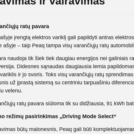
avimas ir vairavimas
ančiųjų ratų pavara
ašyje įrengtą elektros variklį gali papildyti antras elektros
e ašyje – taip Peaq tampa visų varančiųjų ratų automobil
a naudoja tik šiek tiek daugiau energijos nei galiniais ra
ersija. Didesnes sąnaudas daugiausia lemia papildoma
 variklis ir jo svoris. Toks visų varančiųjų ratų sprendimas
nis už įprastą sistemą su centriniu tarpuašiniu diferencia
iu velenu.
nčiųjų ratų pavara siūloma tik su didžiausia, 91 kWh bate
mo režimų pasirinkimas „Driving Mode Select“
avimas būtų malonesnis, Peaq gali būti komplektuojama