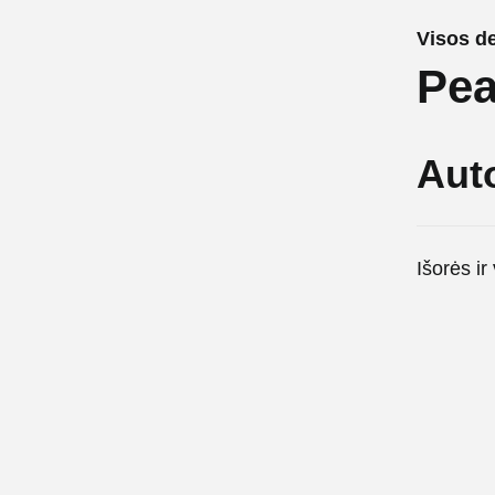
Visos de
Pea
Aut
Išorės i