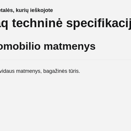
talės, kurių ieškojote
q techninė specifikaci
omobilio matmenys
r vidaus matmenys, bagažinės tūris.