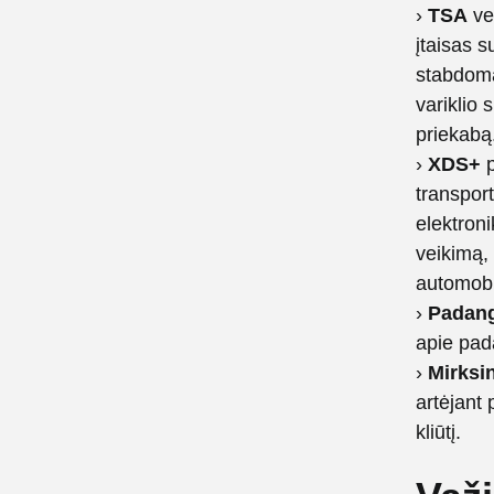
›
TSA
vei
įtaisas 
stabdoma
variklio
priekabą
›
XDS+
p
transpor
elektron
veikimą,
automobil
›
Padang
apie pad
›
Mirksin
artėjant 
kliūtį.