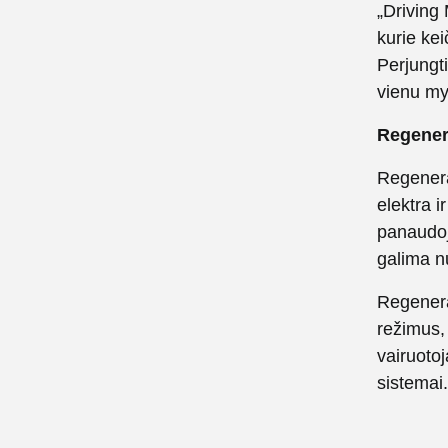
„Driving 
kurie ke
Perjungti
vienu m
Regener
Regenera
elektra i
panaudoj
galima n
Regenerac
režimus,
vairuotoj
sistemai.