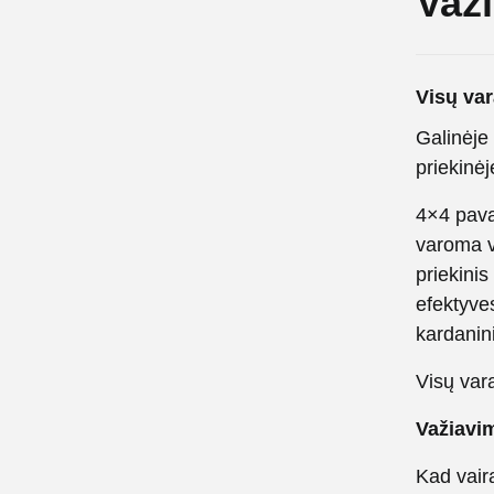
Važi
Visų var
Galinėje 
priekinėj
4×4 pavar
varoma v
priekinis
efektyves
kardanin
Visų vara
Važiavi
Kad vair