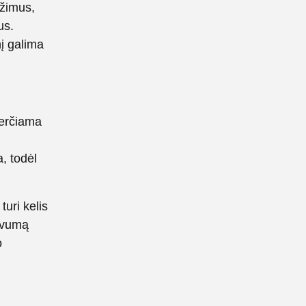
ežimus,
us.
nį galima
verčiama
, todėl
turi kelis
syvumą
o