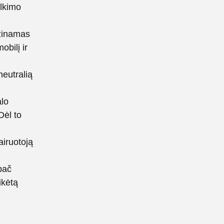
ilkimo
ažinamas
bilį ir
neutralią
alo
Dėl to
airuotoją
pač
ikėtą