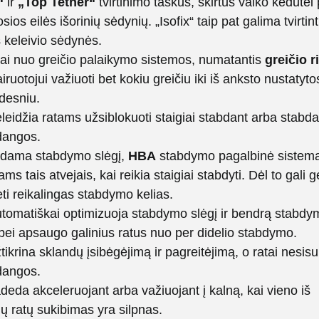
“
ir
„Top Tether“
tvirtinimo taškus, skirtus vaiko kėdutei pr
osios eilės išorinių sėdynių. „Isofix“ taip pat galima tvirtint
s keleivio sėdynės.
ngai nuo greičio palaikymo sistemos, numatantis
greičio 
airuotojui važiuoti bet kokiu greičiu iki iš anksto nustatyto
idesniu.
leidžia ratams užsiblokuoti staigiai stabdant arba stabda
 dangos.
ndama stabdymo slėgį,
HBA
stabdymo pagalbinė sistem
ams tais atvejais, kai reikia staigiai stabdyti. Dėl to gali 
ti reikalingas stabdymo kelias.
tomatiškai optimizuoja stabdymo slėgį ir bendrą stabdy
bei apsaugo galinius ratus nuo per didelio stabdymo.
tikrina sklandų įsibėgėjimą ir pagreitėjimą, o ratai nesis
 dangos.
eda akceleruojant arba važiuojant į kalną, kai vieno iš
ų ratų sukibimas yra silpnas.