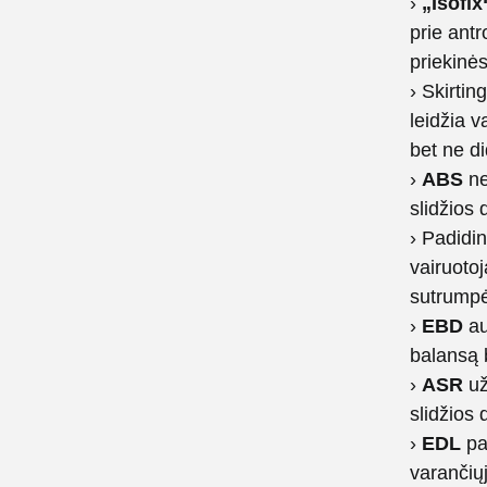
›
„Isofix
prie antr
priekinė
› Skirti
leidžia v
bet ne d
›
ABS
ne
slidžios
› Padidi
vairuotoj
sutrumpė
›
EBD
au
balansą 
›
ASR
už
slidžios
›
EDL
pad
varančiųj