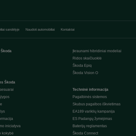
liai sandėlyje
Naudoti automobiliai
Kontaktai
 Škoda
Įkraunami hibridiniai modeliai
Ridos skaičiuoklė
Škoda Epiq
Škoda Vision O
ms Škoda
sesuarai
Techninė informacija
ąlygos
Pagalbinės sistemos
je
Skubus pagalbos iškvietimas
lys
EA189 variklių kampanija
ormacija
ES Padangų žymėjimas
o iniciatyva
Baterijų reglamentas
o kokybė
Škoda Connect