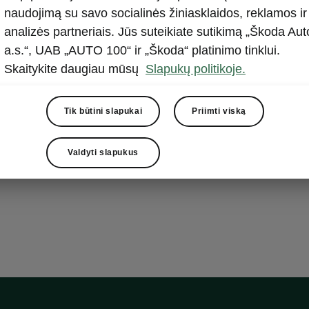
naudojimą su savo socialinės žiniasklaidos, reklamos ir
chnology 13" Plus“
analizės partneriais. Jūs suteikiate sutikimą „Škoda Aut
a.s.“, UAB „AUTO 100“ ir „Škoda“ platinimo tinklui.
etas
Skaitykite daugiau mūsų
Slapukų politikoje.
Tik būtini slapukai
Priimti viską
ių Škoda „Navigation“ informacinė-pramoginė sistema
ija
valiklis
Valdyti slapukus
au iškeltas ekranas