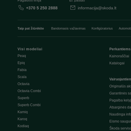
Pagalbos linija
El. paštas
+370 5 250 2888
informacija@skoda.lt
Taip pat žiūrėkite
Bandomasis važiavimas
Konfigūratorius
Automobi
Visi modeliai
Perkantiems
Peaq
Kainoraščiai
Epiq
Katalogai
Fabia
Scala
Vairuojantie
Octavia
Originalūs ak
Octavia Combi
Garantinės s
Superb
Pagalba kely
Superb Combi
Atsarginės da
Kamiq
Naudinga inf
Karoq
Eismo saugum
Kodiaq
Škoda servis