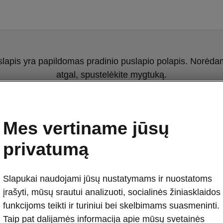
slapis yra papildomas pradinio puslapio polapis. Norėdami
atgal, spustelėkite mygtuką.
Grįžti į pradinį puslapį
Mes vertiname jūsų
privatumą
Slapukai naudojami jūsų nustatymams ir nuostatoms
įrašyti, mūsų srautui analizuoti, socialinės žiniasklaidos
funkcijoms teikti ir turiniui bei skelbimams suasmeninti.
Taip pat dalijamės informacija apie mūsų svetainės