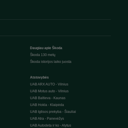
Daugiau apie Škoda
Škoda 130 metų
Škoda istorijos laiko juosta
Atstovybės
UAB ARX AUTO - Vilnius
UAB Motus auto - Vilnius
UAB Baltieva - Kaunas
UAB Hokla - Klaipėda
UAB Igtisos prekyba - Šiauliai
UAB Atra - Panevėžys
UAB Autodeta ir ko - Alytus